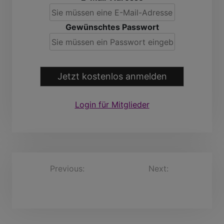
Gewünschtes Passwort
Jetzt kostenlos anmelden
Login für Mitglieder
B
Previous:
Next:
Roberto
Bartholomäus, 60
Ko+Nanda, 66 Jahre
e
Jahre
i
t