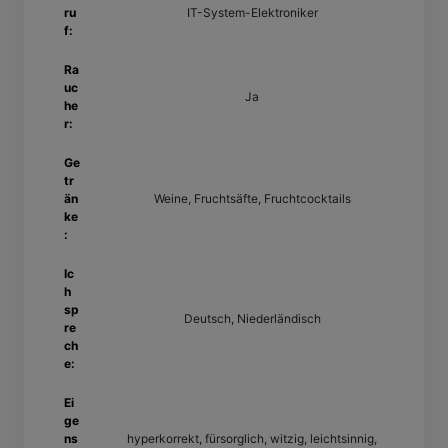
ru
IT-System-Elektroniker
f:
Ra
uc
Ja
he
r:
Ge
tr
än
Weine, Fruchtsäfte, Fruchtcocktails
ke
:
Ic
h
sp
Deutsch, Niederländisch
re
ch
e:
Ei
ge
ns
hyperkorrekt, fürsorglich, witzig, leichtsinnig,