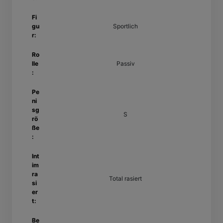
Fi
gu
Sportlich
r:
Ro
lle
Passiv
:
Pe
ni
sg
S
rö
ße
:
Int
im
ra
Total rasiert
si
er
t:
Be