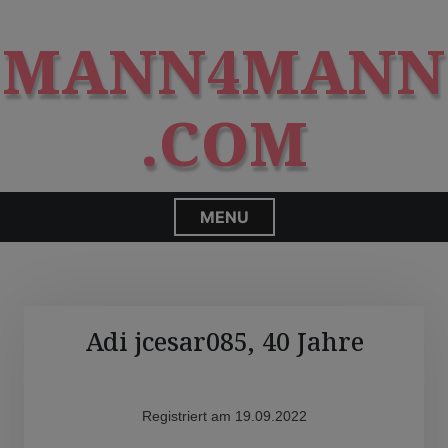
S
modal-check
k
MANN4MANN
i
p
t
.COM
o
c
o
n
MENU
t
e
n
t
Adi jcesar085, 40 Jahre
Registriert am 19.09.2022