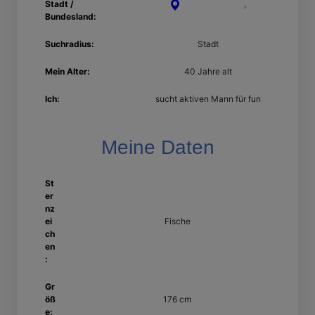
Stadt /
Wilhelmshaven
,
Bundesland:
Niedersachsen
Suchradius:
Stadt
Mein Alter:
40 Jahre alt
Ich:
sucht aktiven Mann für fun
Meine Daten
St
er
nz
ei
Fische
ch
en
:
Gr
öß
176 cm
e: