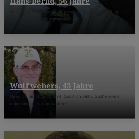
Hans-Bernd, 56 Jahre
Hallo zusammen Bin 56 Jahre alt, 173 cm groß, kräftige,
schön. Suche einen romantisch, ...
Wulf webers, 43 Jahre
Heey Ich bin Mitte 43, 174, Sportlich, Aktiv. Suche einen
optimistisch, treu und aufmer ...