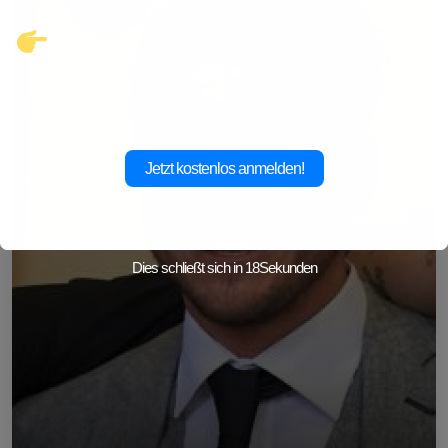
Klicke hier und starte jetzt dein
Abenteuer!
Jetzt kostenlos anmelden!
Dies schließt sich in
14
Sekunden