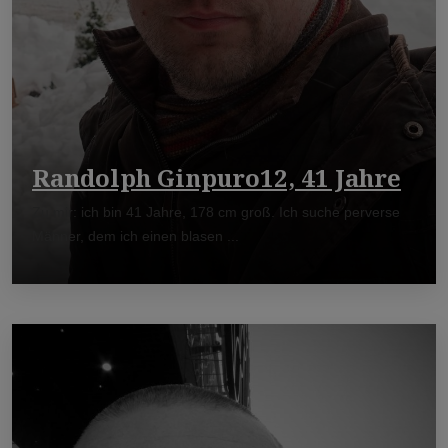
Randolph Ginpuro12, 41 Jahre
Zu mir: ich bin 41 Jahre, 178 cm groß. Ich suche perverse
Männer, dem ich einen blasen ...