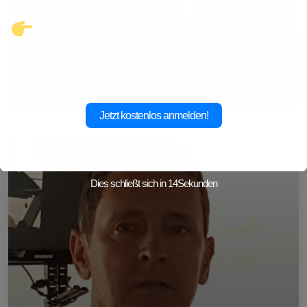
Hermann-JosefKastner, 31
Klicke hier und starte jetzt dein
Jahre
Abenteuer!
Hallo zusammen Ich bin single Mann 189 gr., bin 31 Jahre
alt und wohne in Meerbusch. Ic ...
Jetzt kostenlos anmelden!
Dies schließt sich in
10
Sekunden