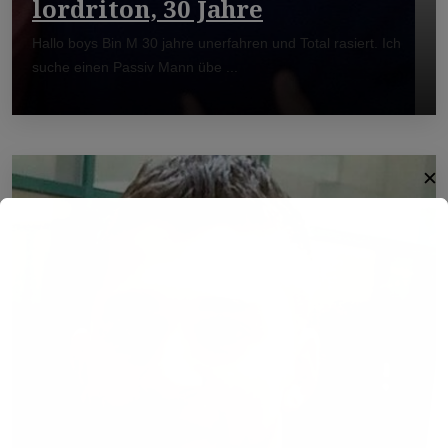
lordriton, 30 Jahre
Hallo boys Bin M 30 jahre unerfahren und Total rasiert. Ich
suche einen Passiv Mann übe ...
✕
Willkommen!
Entdecke eine neue Welt des
Gay-Datings! Finde aufregende
Kontakte und echte
Verbindungen, die auf dich
warten.