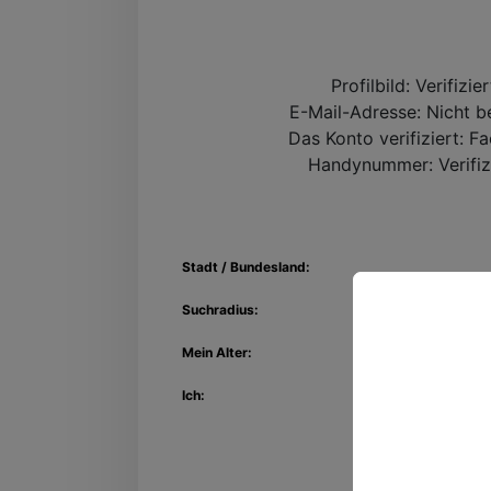
Profilbild:
Verifizie
E-Mail-Adresse:
Nicht be
Das Konto verifiziert:
Fa
Handynummer:
Verifiz
Stadt / Bundesland:
Suchradius:
Mein Alter:
Entdec
Ich:
Kon