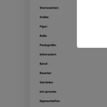
Sternzeichen:
Größe:
Figur:
Rolle:
Penisgröße:
Intimrasiert:
Beruf:
Raucher:
Getränke:
Ich spreche:
Eigenschaften