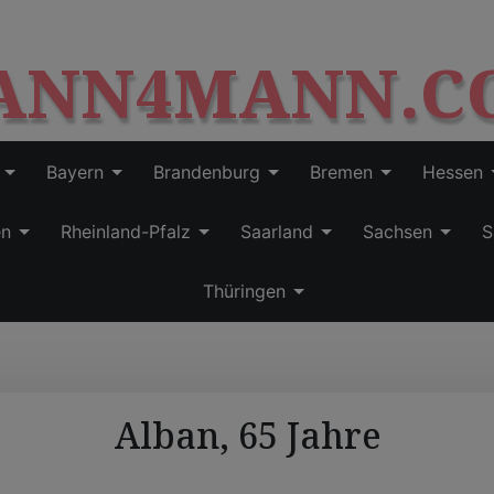
S
modal-check
k
ANN4MANN.C
i
p
t
o
c
Bayern
Brandenburg
Bremen
Hessen
o
n
en
Rheinland-Pfalz
Saarland
Sachsen
S
t
e
Thüringen
n
t
Alban, 65 Jahre