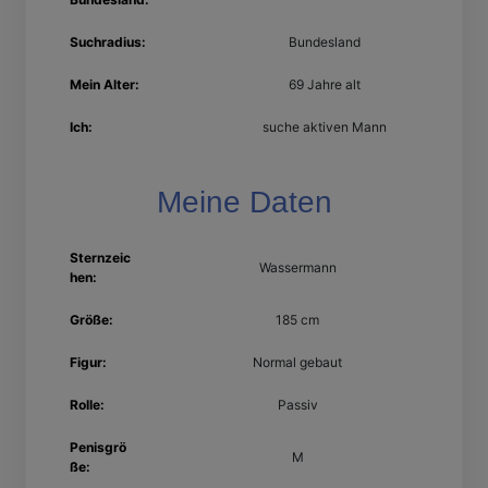
Suchradius:
Bundesland
Mein Alter:
69 Jahre alt
Ich:
suche aktiven Mann
Meine Daten
Sternzeic
Wassermann
hen:
Größe:
185 cm
Figur:
Normal gebaut
Rolle:
Passiv
Penisgrö
M
ße: