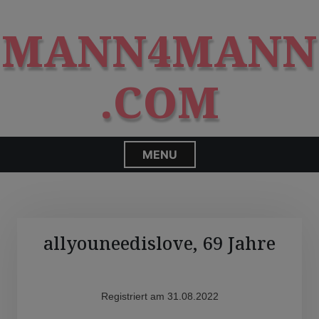
S
modal-check
k
MANN4MANN
i
p
t
.COM
o
c
o
n
MENU
t
e
n
t
allyouneedislove, 69 Jahre
Registriert am 31.08.2022