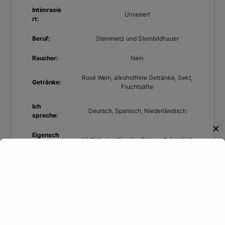
Intimrasie
Unrasiert
rt:
Beruf:
Steinmetz und Steinbildhauer
Raucher:
Nein
Rosé Wein, alkoholfreie Getränke, Sekt,
Getränke:
Fruchtsäfte
Ich
Deutsch, Spanisch, Niederländisch
spreche:
✕
Eigensch
zärtlich, emotional, witzig, nett, herzlich
aften
Willkommen!
Interessen
Schwimmen
Entdecke eine neue Welt des
Gay-Datings! Finde aufregende
Kontakte und echte