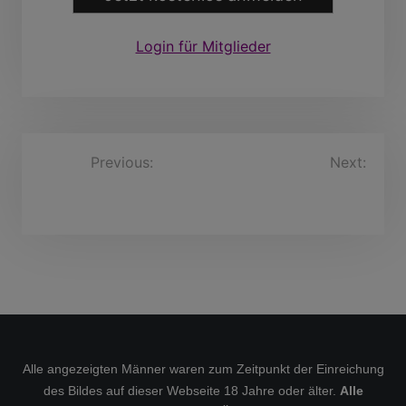
Login für Mitglieder
B
Previous:
Next:
BarnabasHeinrichs, 75
This+is+me+Marvin, 63
e
Jahre
Jahre
i
t
r
a
g
s
Alle angezeigten Männer waren zum Zeitpunkt der Einreichung
n
des Bildes auf dieser Webseite 18 Jahre oder älter.
Alle