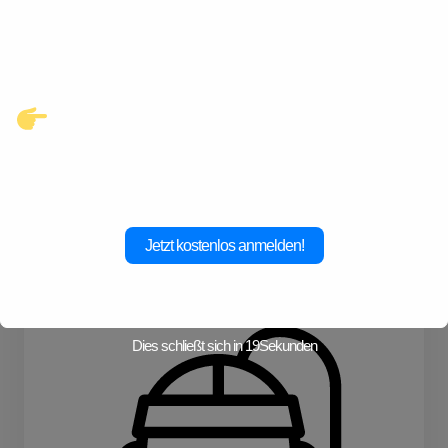
Verbindungen, die auf dich
warten.
Klicke hier und starte jetzt dein
Abenteuer!
Jetzt kostenlos anmelden!
Fahrrad
Fotografieren
Dies schließt sich in
19
Sekunden