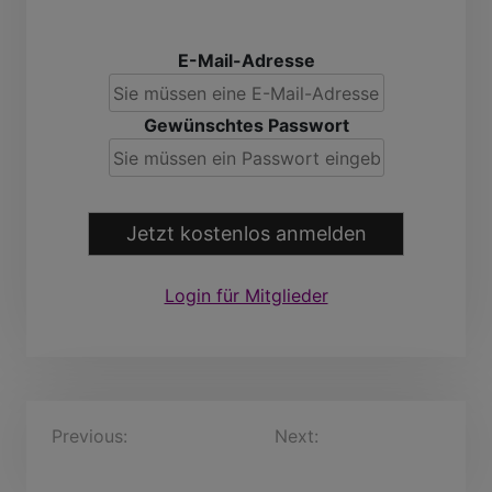
E-Mail-Adresse
Gewünschtes Passwort
Jetzt kostenlos anmelden
Login für Mitglieder
B
Previous:
Heiderich, 48
Next:
Jens-Peter, 67
Jahre
Jahre
e