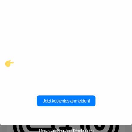
Entdecke eine neue Welt des
Gay-Datings! Finde aufregende
Kontakte und echte
Verbindungen, die auf dich
warten.
Wandern
Klicke hier und starte jetzt dein
Abenteuer!
Jetzt kostenlos anmelden!
Dies schließt sich in
19
Sekunden