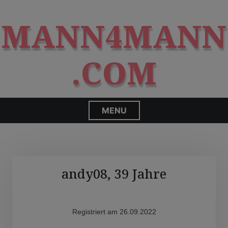
S
modal-check
k
MANN4MANN
i
p
t
.COM
o
c
o
n
MENU
t
e
n
t
andy08, 39 Jahre
Registriert am 26.09.2022