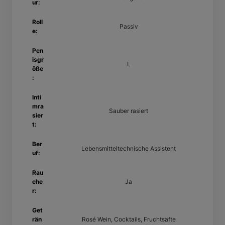
ur:
Roll
Passiv
e:
Pen
isgr
L
öße
:
Inti
mra
Sauber rasiert
sier
t:
Ber
Lebensmitteltechnische Assistent
uf:
Rau
che
Ja
r:
Get
rän
Rosé Wein, Cocktails, Fruchtsäfte