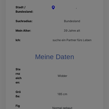
Stadt /
Kaiserslautern
,
Rheinland-
Bundesland:
Pfalz
Suchradius:
Bundesland
Mein Alter:
39 Jahre alt
Ich:
suche ein Partner fürs Leben
Meine Daten
Ste
rnz
Widder
eich
en:
Grö
185 cm
ße:
Fig
Normal gebaut