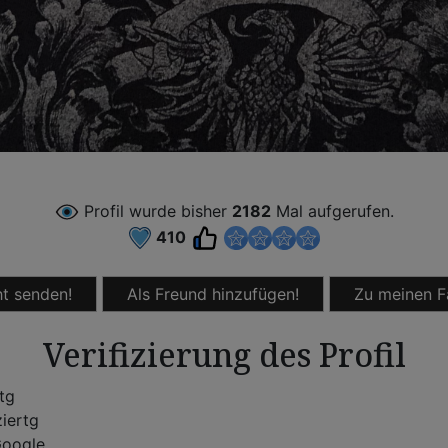
Profil wurde bisher
2182
Mal aufgerufen.
410
t senden!
Als Freund hinzufügen!
Zu meinen F
Verifizierung des Profil
rtg
ziertg
oogle