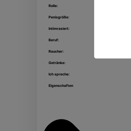
Rolle:
Penisgröße:
Intimrasiert:
Beruf:
Raucher:
Getränke:
Ich spreche:
Eigenschaften