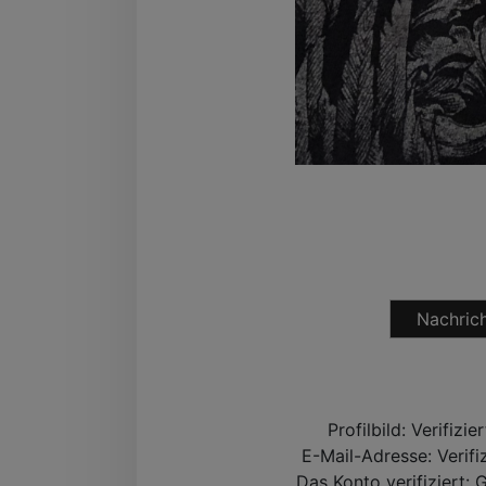
Nachrich
Profilbild:
Verifizie
E-Mail-Adresse:
Verifi
Das Konto verifiziert:
G