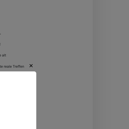
,
Bayern
t
 alt
✕
e reale Treffen
regende
ten.