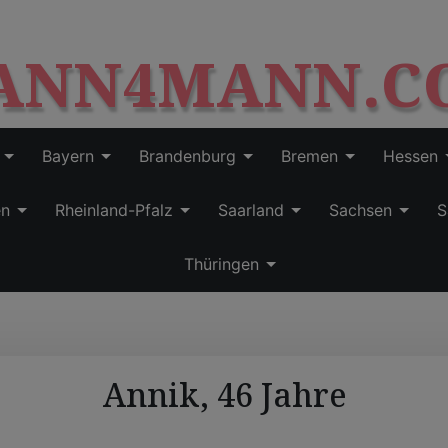
S
modal-check
k
ANN4MANN.C
i
p
t
o
c
Bayern
Brandenburg
Bremen
Hessen
o
n
en
Rheinland-Pfalz
Saarland
Sachsen
S
t
e
Thüringen
n
t
Annik, 46 Jahre