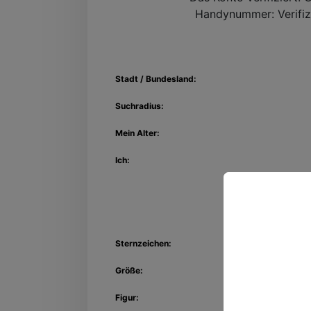
Handynummer:
Verifiz
Stadt / Bundesland:
Suchradius:
Mein Alter:
Ich:
Entdec
Sternzeichen:
Kon
Größe:
Figur: