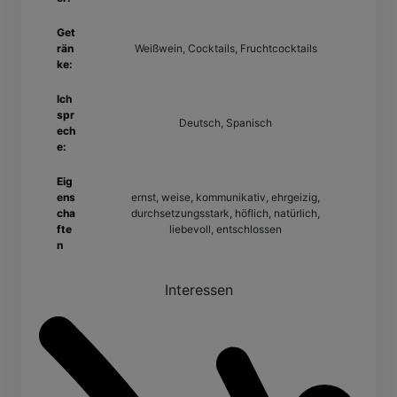
Get
rän
Weißwein, Cocktails, Fruchtcocktails
ke:
Ich
spr
Deutsch, Spanisch
ech
e:
Eig
ens
ernst, weise, kommunikativ, ehrgeizig,
cha
durchsetzungsstark, höflich, natürlich,
fte
liebevoll, entschlossen
n
Interessen