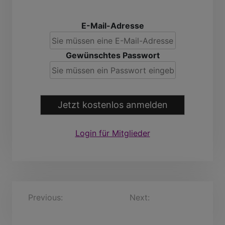
E-Mail-Adresse
Gewünschtes Passwort
Jetzt kostenlos anmelden
Login für Mitglieder
B
Previous:
jerwhel, 32
Next:
Friedhard, 36
Jahre
Jahre
e