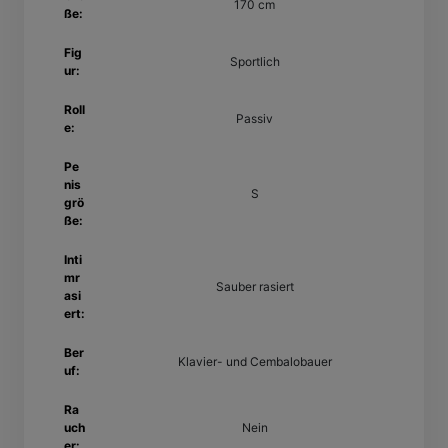
170 cm
ße:
Fig
Sportlich
ur:
Roll
Passiv
e:
Pe
nis
S
grö
ße:
Inti
mr
Sauber rasiert
asi
ert:
Ber
Klavier- und Cembalobauer
uf:
Ra
uch
Nein
er: