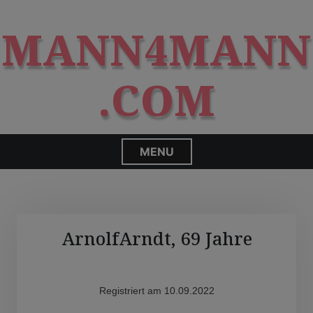
S
modal-check
k
MANN4MANN
i
p
t
.COM
o
c
o
n
MENU
t
e
n
t
ArnolfArndt, 69 Jahre
Registriert am 10.09.2022