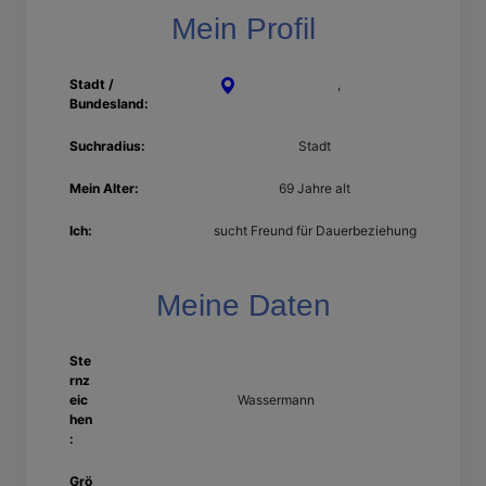
Mein Profil
Stadt /
Castrop-Rauxel
,
Nordrhein-
Bundesland:
Westfalen
Suchradius:
Stadt
Mein Alter:
69 Jahre alt
Ich:
sucht Freund für Dauerbeziehung
Meine Daten
Ste
rnz
eic
Wassermann
hen
:
Grö