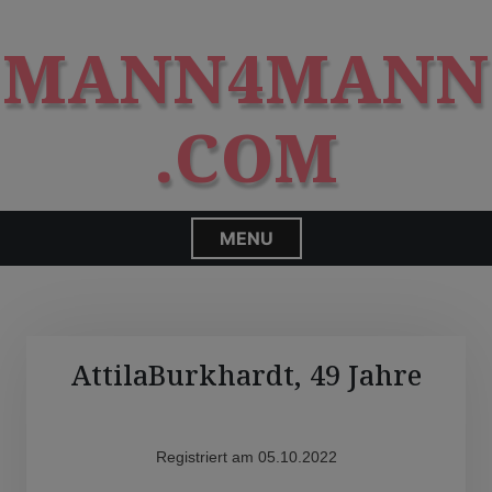
S
modal-check
k
MANN4MANN
i
p
t
.COM
o
c
o
n
MENU
t
e
n
t
AttilaBurkhardt, 49 Jahre
Registriert am 05.10.2022