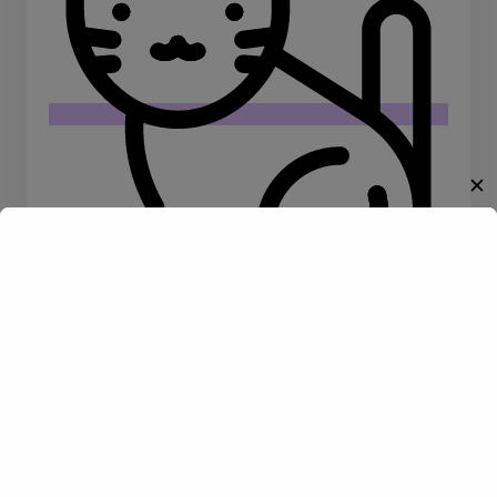
✕
Willkommen!
Entdecke eine neue Welt des
Gay-Datings! Finde aufregende
Kontakte und echte
Tiere
Reiten
Verbindungen, die auf dich
warten.