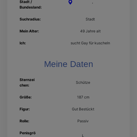
Stadt /
Dormagen
,
Nordrhein-
Bundesland:
Westfalen
Suchradius:
Stadt
Mein Alter:
49 Jahre alt
Ich:
sucht Gay für kuscheln
Meine Daten
Sternzei
Schütze
chen:
Größe:
187 cm
Figur:
Gut Bestückt
Rolle:
Passiv
Penisgrö
L