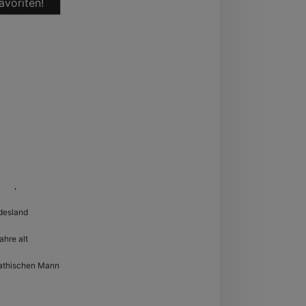
avoriten!
shut
,
Bayern
desland
ahre alt
athischen Mann