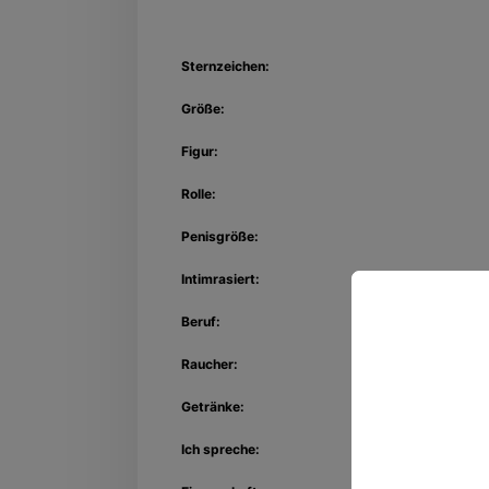
Sternzeichen:
Größe:
Figur:
Rolle:
Penisgröße:
Intimrasiert:
Beruf:
Raucher:
Entdec
Kon
Getränke:
Ich spreche: