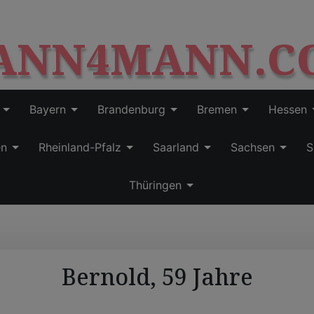
S
modal-check
k
ANN4MANN.C
i
p
t
o
c
Bayern
Brandenburg
Bremen
Hessen
o
n
en
Rheinland-Pfalz
Saarland
Sachsen
S
t
e
Thüringen
n
t
Bernold, 59 Jahre