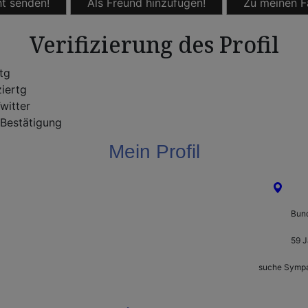
t senden!
Als Freund hinzufügen!
Zu meinen F
Verifizierung des Profil
rtg
ziertg
witter
Bestätigung
Mein Profil
Land
Bun
59 J
suche Symp