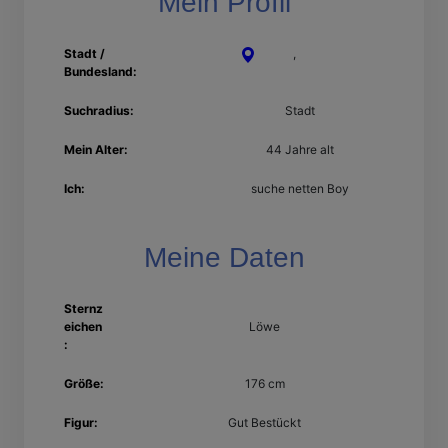
Mein Profil
Stadt /
Kleve
,
Nordrhein-
Bundesland:
Westfalen
Suchradius:
Stadt
Mein Alter:
44 Jahre alt
Ich:
suche netten Boy
Meine Daten
Sternz
eichen
Löwe
:
Größe:
176 cm
Figur:
Gut Bestückt