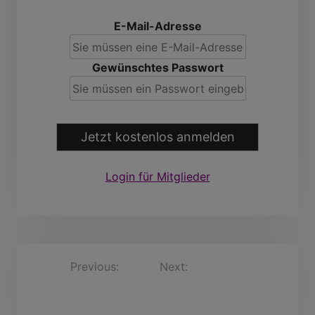
E-Mail-Adresse
Gewünschtes Passwort
Jetzt kostenlos anmelden
Login für Mitglieder
B
Previous:
Next:
Hanshermann, 58
EkkehartRothe, 38
Jahre
e
Jahre
i