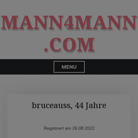
S
modal-check
k
MANN4MANN
i
p
t
.COM
o
c
o
n
MENU
t
e
n
t
bruceauss, 44 Jahre
Registriert am 26.08.2022