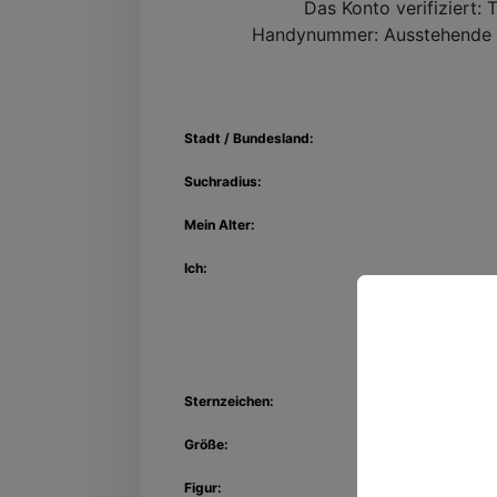
Das Konto verifiziert:
T
Handynummer:
Ausstehende 
Stadt / Bundesland:
Suchradius:
Mein Alter:
Ich:
Entdec
Sternzeichen:
Kon
Größe:
Figur: