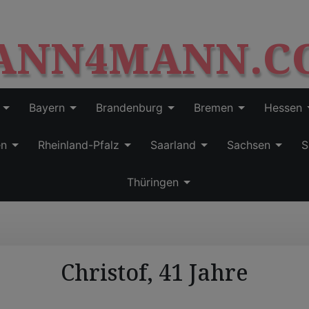
S
modal-check
k
ANN4MANN.C
i
p
t
o
c
Bayern
Brandenburg
Bremen
Hessen
o
n
en
Rheinland-Pfalz
Saarland
Sachsen
S
t
e
Thüringen
n
t
Christof, 41 Jahre