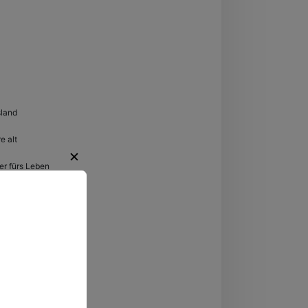
hein-Westfalen
land
e alt
✕
er fürs Leben
regende
ten.