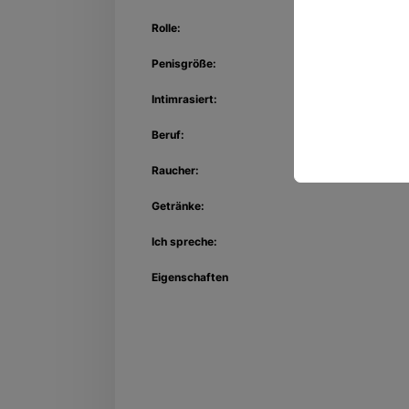
Rolle:
Penisgröße:
Intimrasiert:
Beruf:
Raucher:
Getränke:
Ich spreche:
Eigenschaften