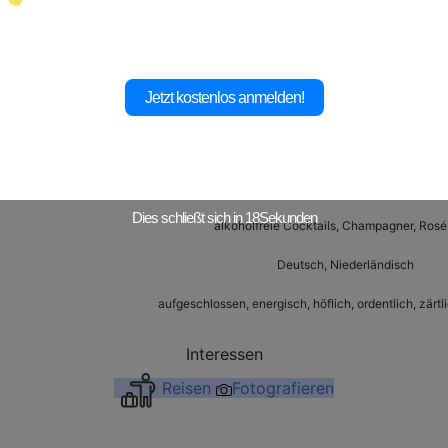
Aktiv
XL
Jetzt kostenlos anmelden!
Total rasiert
Kosmetiker (schulische Ausbildung)
Bei Gelegenheit
Dies schließt sich in
17
Sekunden
alkoholfreie Cocktails, Champagner, Rosé
Deutsch, Niederländisch
aufgeschlossen, energisch, höflich, ordentlich, zärt
Interessen
Reisen
Fotografieren