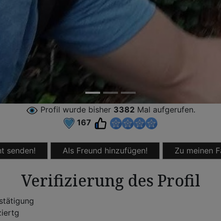
Profil wurde bisher
3382
Mal aufgerufen.
167
t senden!
Als Freund hinzufügen!
Zu meinen F
Verifizierung des Profil
stätigung
ziertg