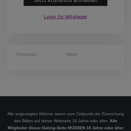
Jetzt kostenlos anmelden
Login für Mitglieder
B
Previous:
Sturmhard,
Next:
Neithart pein890,
40 Jahre
33 Jahre
e
i
t
r
a
g
s
Alle angezeigten Männer waren zum Zeitpunkt der Einreichung
des Bildes auf dieser Webseite 18 Jahre oder älter.
Alle
n
Mitglieder dieser Dating-Seite MÜSSEN 18 Jahre oder älter