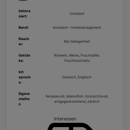
Intimra
Unrasiert
siert:
Beruf:
Assistent – Hotelmanagement
Rauch
Bei Gelegenheit
er:
Geträn
Rotwein, Weine, Fruchtsäfte,
ke:
Fruchtcocktails
Ich
sprech
Deutsch, Englisch
e:
Eigens
fantasievoll, lebensfroh, rücksichtsvoll,
chafte
entgegenkommend, zärtlich
n
Interessen