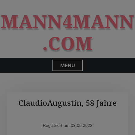
S
modal-check
k
MANN4MANN
i
p
t
.COM
o
c
o
n
MENU
t
e
n
t
ClaudioAugustin, 58 Jahre
Registriert am 09.08.2022