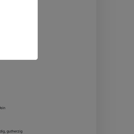
Wein
ldig, gutherzig