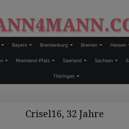
S
modal-check
k
ANN4MANN.C
i
p
t
o
c
Bayern
Brandenburg
Bremen
Hessen
o
n
en
Rheinland-Pfalz
Saarland
Sachsen
S
t
e
Thüringen
n
t
Crisel16, 32 Jahre