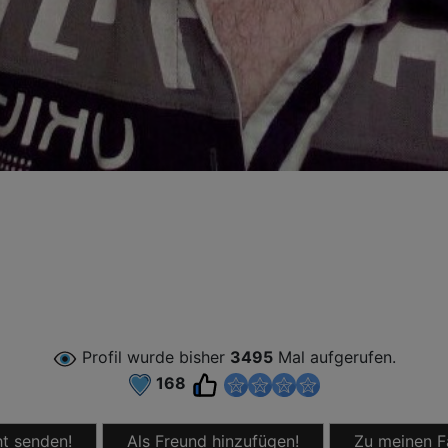
Profil wurde bisher
3495
Mal aufgerufen.
168
t senden!
Als Freund hinzufügen!
Zu meinen F