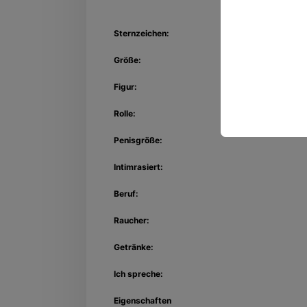
Sternzeichen:
Größe:
Figur:
Rolle:
Penisgröße:
Intimrasiert:
Beruf:
Raucher:
Getränke:
Ich spreche:
Eigenschaften