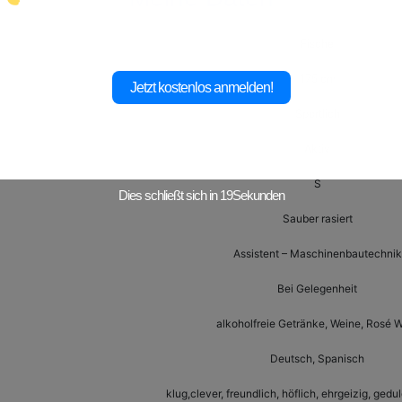
Fische
175 cm
Jetzt kostenlos anmelden!
Sportlich
Aktiv
S
Dies schließt sich in
17
Sekunden
Sauber rasiert
Assistent – Maschinenbautechnik
Bei Gelegenheit
alkoholfreie Getränke, Weine, Rosé 
Deutsch, Spanisch
klug,clever, freundlich, höflich, ehrgeizig, gedu