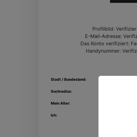
Profilbild:
Verifizie
E-Mail-Adresse:
Verifi
Das Konto verifiziert:
Fa
Handynummer:
Verifiz
Stadt / Bundesland:
Suchradius:
Mein Alter:
Entdec
Kon
Ich: