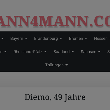
S
modal-check
k
ANN4MANN.C
i
p
t
o
c
Bayern
Brandenburg
Bremen
Hessen
o
n
en
Rheinland-Pfalz
Saarland
Sachsen
S
t
e
Thüringen
n
t
Diemo, 49 Jahre