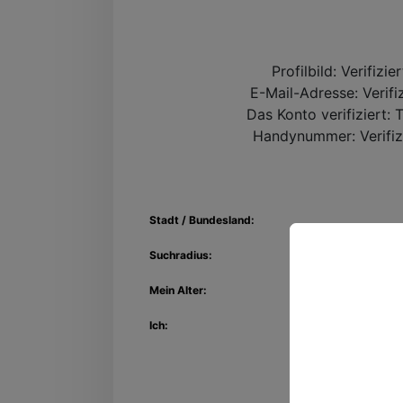
Profilbild:
Verifizie
E-Mail-Adresse:
Verifi
Das Konto verifiziert:
T
Handynummer:
Verifiz
Stadt / Bundesland:
Suchradius:
Mein Alter:
Entdec
Ich:
Kon