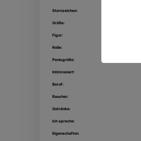
Sternzeichen:
Größe:
Figur:
Rolle:
Penisgröße:
Intimrasiert:
Beruf:
Raucher:
Getränke:
Ich spreche:
Eigenschaften