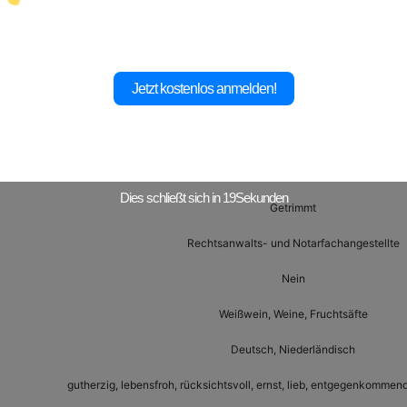
Jungfrau
189 cm
Jetzt kostenlos anmelden!
Normal gebaut
Aktiv
L
Dies schließt sich in
17
Sekunden
Getrimmt
Rechtsanwalts- und Notarfachangestellte
Nein
Weißwein, Weine, Fruchtsäfte
Deutsch, Niederländisch
gutherzig, lebensfroh, rücksichtsvoll, ernst, lieb, entgegenkommend