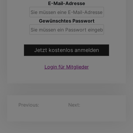
E-Mail-Adresse
Gewünschtes Passwort
Jetzt kostenlos anmelden
Login für Mitglieder
B
Previous:
fablix, 60
Next:
Nicky Freddie20,
Jahre
57 Jahre
e
i
t