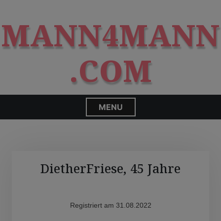
S
modal-check
k
MANN4MANN
i
p
t
.COM
o
c
o
n
MENU
t
e
n
t
DietherFriese, 45 Jahre
Registriert am 31.08.2022