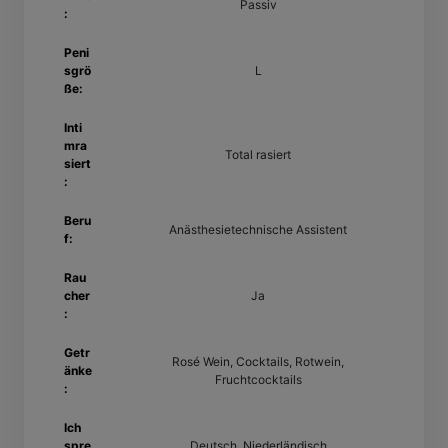
Passiv
:
Peni
sgrö
L
ße:
Inti
mra
Total rasiert
siert
:
Beru
Anästhesietechnische Assistent
f:
Rau
cher
Ja
:
Getr
Rosé Wein, Cocktails, Rotwein,
änke
Fruchtcocktails
:
Ich
spre
Deutsch, Niederländisch