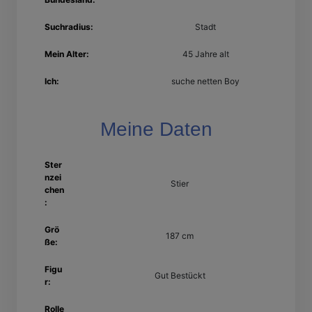
Suchradius:
Stadt
Mein Alter:
45 Jahre alt
Ich:
suche netten Boy
Meine Daten
Ster
nzei
Stier
chen
:
Grö
187 cm
ße:
Figu
Gut Bestückt
r:
Rolle