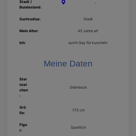
Stadt /
Recklinghausen
,
Nordrhein-
Bundesland:
Westfalen
Suchradius:
Stadt
Mein Alter:
45 Jahre alt
Ich:
sucht Gay für kuscheln
Meine Daten
Ster
nzei
Steinbock
chen
:
Grö
173 cm
ße:
Figu
Sportlich
r: