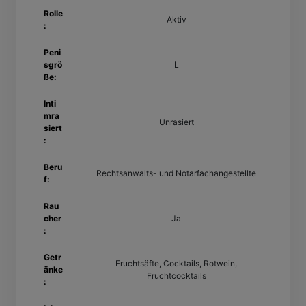
Rolle
Aktiv
:
Peni
sgrö
L
ße:
Inti
mra
Unrasiert
siert
:
Beru
Rechtsanwalts- und Notarfachangestellte
f:
Rau
cher
Ja
:
Getr
Fruchtsäfte, Cocktails, Rotwein,
änke
Fruchtcocktails
: