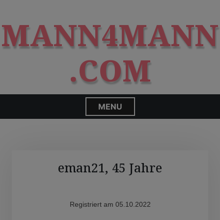
S
modal-check
k
MANN4MANN
i
p
t
.COM
o
c
o
n
MENU
t
e
n
t
eman21, 45 Jahre
Registriert am 05.10.2022