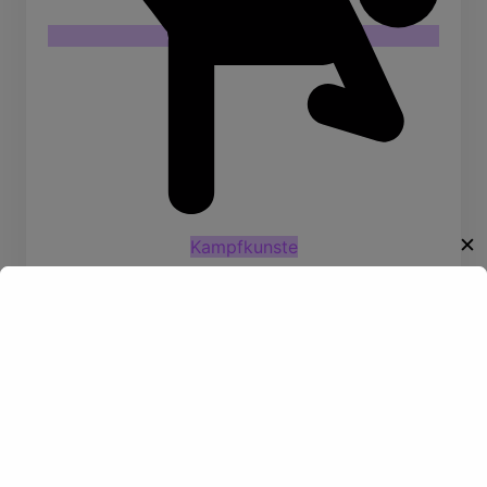
✕
Kampfkunste
Willkommen!
Entdecke eine neue Welt des
Gay-Datings! Finde aufregende
Kontakte und echte
Verbindungen, die auf dich