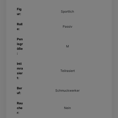
Fig
Sportlich
ur:
Roll
Passiv
e:
Pen
isgr
M
öße
:
Inti
mra
Teilrasiert
sier
t:
Ber
Schmuckwerker
uf:
Rau
che
Nein
r: