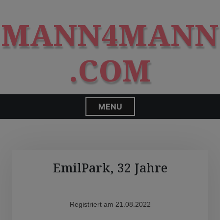
S
modal-check
k
MANN4MANN
i
p
t
.COM
o
c
o
n
MENU
t
e
n
t
EmilPark, 32 Jahre
Registriert am 21.08.2022