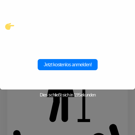
warten.
Klicke hier und starte jetzt dein
Abenteuer!
Jetzt kostenlos anmelden!
Kochen
Konzerte
Dies schließt sich in
18
Sekunden