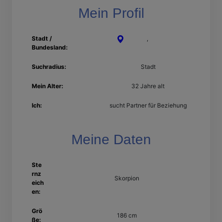
Mein Profil
Stadt /
Krefeld
,
Nordrhein-
Bundesland:
Westfalen
Suchradius:
Stadt
Mein Alter:
32 Jahre alt
Ich:
sucht Partner für Beziehung
Meine Daten
Ste
rnz
Skorpion
eich
en:
Grö
186 cm
ße: