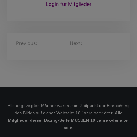
Login für Mitglieder
B
Previous:
Bertram, 42
Next:
Reinold Joey678,
Jahre
50 Jahre
e
i
t
r
a
g
s
Alle angezeigten Männer waren zum Zeitpunkt der Einreichung
des Bildes auf dieser Webseite 18 Jahre oder älter.
Alle
n
Mitglieder dieser Dating-Seite MÜSSEN 18 Jahre oder älter
a
sein.
v