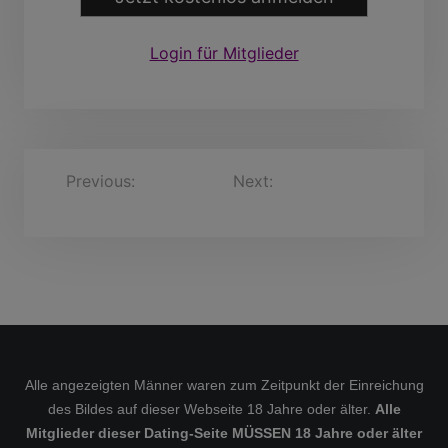
Login für Mitglieder
B
Previous:
jeffu, 35
Next:
SummerBillie, 30
Jahre
Jahre
e
i
t
r
a
g
s
Alle angezeigten Männer waren zum Zeitpunkt der Einreichung
des Bildes auf dieser Webseite 18 Jahre oder älter.
Alle
n
Mitglieder dieser Dating-Seite MÜSSEN 18 Jahre oder älter