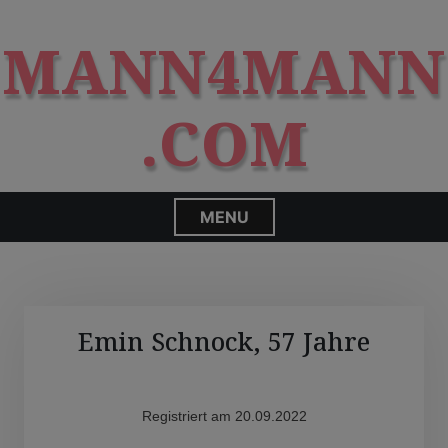
S
modal-check
k
MANN4MANN
i
p
t
.COM
o
c
o
n
MENU
t
e
n
t
Emin Schnock, 57 Jahre
Registriert am 20.09.2022