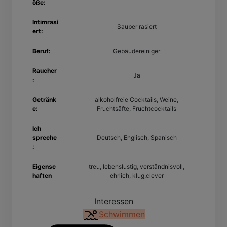
öße:
Intimrasi
Sauber rasiert
ert:
Beruf:
Gebäudereiniger
Raucher
Ja
:
Getränk
alkoholfreie Cocktails, Weine,
e:
Fruchtsäfte, Fruchtcocktails
Ich
spreche
Deutsch, Englisch, Spanisch
:
Eigensc
treu, lebenslustig, verständnisvoll,
haften
ehrlich, klug,clever
Interessen
Schwimmen