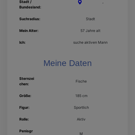
Stadt /
Hildesheim
,
Bundesland:
Niedersachsen
Suchradius:
Stadt
Mein Alter:
57 Jahre alt
Ich:
suche aktiven Mann
Meine Daten
Sternzei
Fische
chen:
Größe:
185 cm
Figur:
Sportlich
Rolle:
Aktiv
Penisgr
M