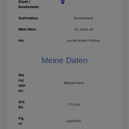
Stadt /
Schwerin
,
Mecklenburg-
Bundesland:
Vorpommern
Suchradius:
Bundesland
Mein Alter:
32 Jahre alt
Ich:
suche festen Partner
Meine Daten
Ste
rnz
Wassermann
eich
en:
Grö
170 cm
ße:
Fig
Sportlich
ur: