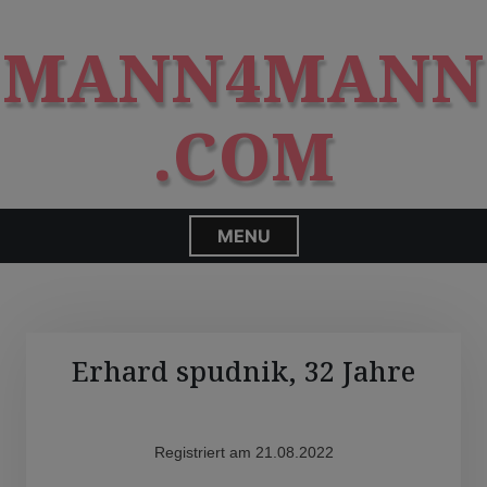
S
modal-check
k
MANN4MANN
i
p
t
.COM
o
c
o
n
MENU
t
e
n
t
Erhard spudnik, 32 Jahre
Registriert am 21.08.2022