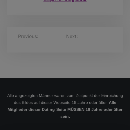
B
Previous:
Silvio, 26
Next:
Mato weezaa, 58
Jahre
Jahre
e
i
t
r
a
g
s
Alle angezeigten Männer waren zum Zeitpunkt der Einreichung
des Bildes auf dieser Webseite 18 Jahre oder älter.
Alle
n
Mitglieder dieser Dating-Seite MÜSSEN 18 Jahre oder älter
a
sein.
v