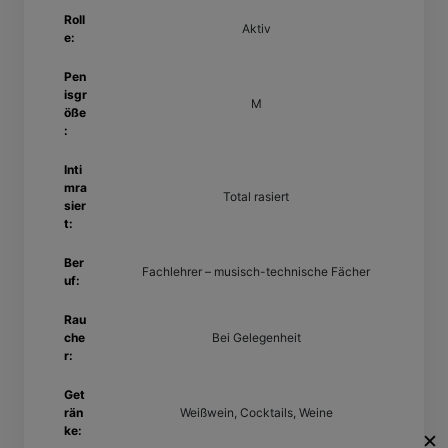
Roll
Aktiv
e:
Pen
isgr
M
öße
:
Inti
mra
Total rasiert
sier
t:
Ber
Fachlehrer – musisch-technische Fächer
uf:
Rau
che
Bei Gelegenheit
r:
Get
rän
Weißwein, Cocktails, Weine
ke:
✕