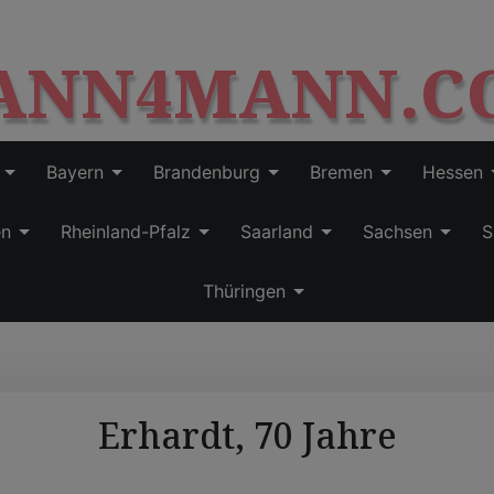
S
modal-check
k
ANN4MANN.C
i
p
t
o
c
Bayern
Brandenburg
Bremen
Hessen
o
n
en
Rheinland-Pfalz
Saarland
Sachsen
S
t
e
Thüringen
n
t
Erhardt, 70 Jahre