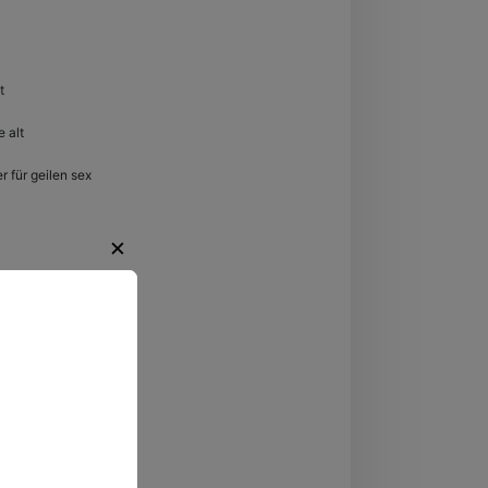
hein-Westfalen
t
 alt
 für geilen sex
✕
regende
ten.