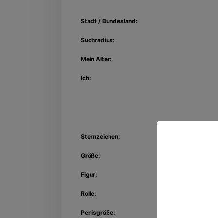
Stadt / Bundesland:
Suchradius:
Mein Alter:
Ich:
Sternzeichen:
Größe:
Entdec
Figur:
Kon
Rolle:
Penisgröße: