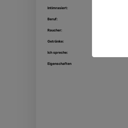
Intimrasiert:
Beruf:
Raucher:
Getränke:
Ich spreche:
Eigenschaften