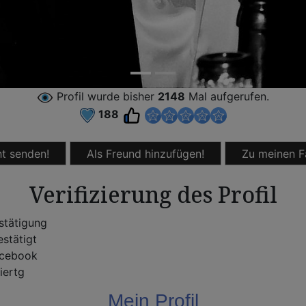
Profil wurde bisher
2148
Mal aufgerufen.
188
t senden!
Als Freund hinzufügen!
Zu meinen F
Verifizierung des Profil
stätigung
stätigt
cebook
iertg
Mein Profil