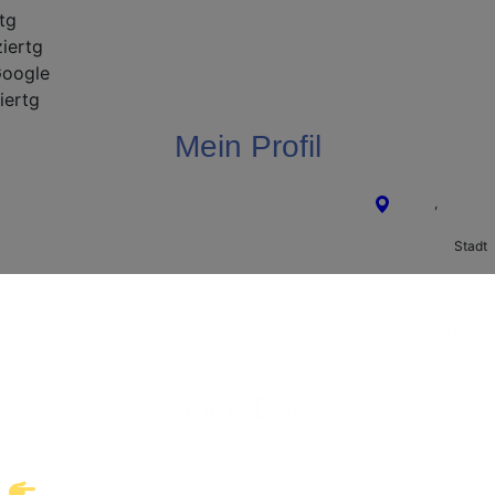
rtg
ziertg
oogle
iertg
Mein Profil
Herne
,
Nordrhei
Stadt
36 Jahre 
Willkommen!
suche Mann für ein sp
ke eine neue Welt des Gay-Datings! Finde auf
Meine Daten
takte und echte Verbindungen, die auf dich war
Waage
Klicke hier und starte jetzt dein Abenteuer!