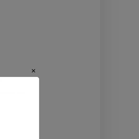
n-Westfalen
✕
alt
ontanes Treffen
regende
ten.