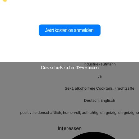
178 cm
Sportlich
Aktiv
Jetzt kostenlos anmelden!
S
Getrimmt
Industriekaufmann
Dies schließt sich in
17
Sekunden
Ja
Sekt, alkoholfreie Cocktails, Fruchtsäfte
Deutsch, Englisch
positiv, leidenschaftlich, humorvoll, aufrichtig, ehrgeizig, ehrgeizig, 
Interessen