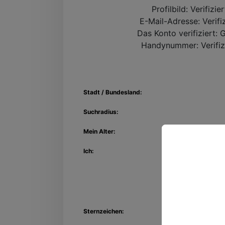
Profilbild:
Verifizie
E-Mail-Adresse:
Verifi
Das Konto verifiziert:
G
Handynummer:
Verifiz
Stadt / Bundesland:
Suchradius:
Mein Alter:
Ich:
Entdec
Kon
Sternzeichen: