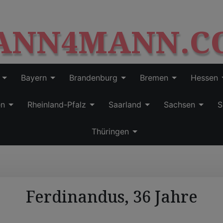
S
modal-check
k
ANN4MANN.C
i
p
t
o
c
Bayern
Brandenburg
Bremen
Hessen
o
n
en
Rheinland-Pfalz
Saarland
Sachsen
S
t
e
Thüringen
n
t
Ferdinandus, 36 Jahre