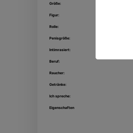
Größe:
Figur:
Rolle:
Penisgröße:
Intimrasiert:
Beruf:
Raucher:
Getränke:
Ich spreche:
Eigenschaften