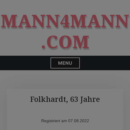
S
modal-check
k
MANN4MANN
i
p
t
.COM
o
c
o
n
MENU
t
e
n
t
Folkhardt, 63 Jahre
Registriert am 07.08.2022