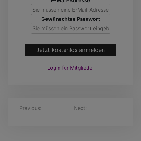
E-Mail-Adresse
Gewünschtes Passwort
Jetzt kostenlos anmelden
Login für Mitglieder
B
Previous:
Leonhard
Next:
RandolphPaulus,
XxClark288, 39 Jahre
68 Jahre
e
i
t