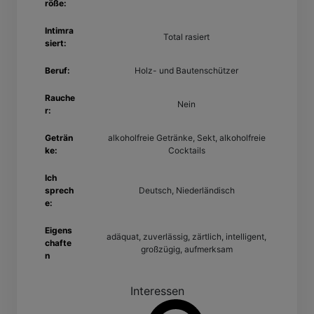
röße:
Intimra
Total rasiert
siert:
Beruf:
Holz- und Bautenschützer
Rauche
Nein
r:
Geträn
alkoholfreie Getränke, Sekt, alkoholfreie
ke:
Cocktails
Ich
sprech
Deutsch, Niederländisch
e:
Eigens
adäquat, zuverlässig, zärtlich, intelligent,
chafte
großzügig, aufmerksam
n
Interessen