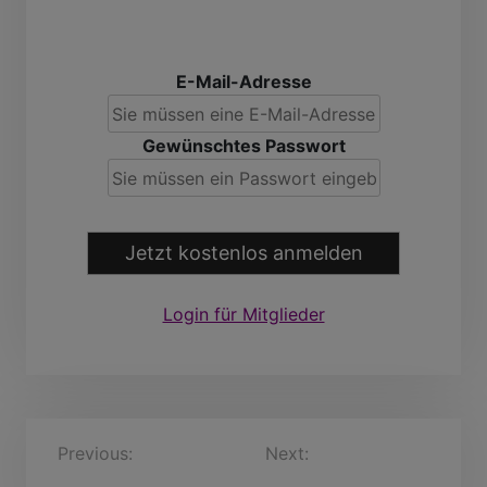
E-Mail-Adresse
Gewünschtes Passwort
Jetzt kostenlos anmelden
Login für Mitglieder
B
Previous:
Tilmann, 58
Next:
FriederReiß, 28
Jahre
Jahre