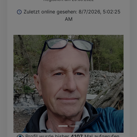
Zuletzt online gesehen: 8/7/2026, 5:02:25
AM
F
Profil wurde bisher
4107
Mal aufgerufen.