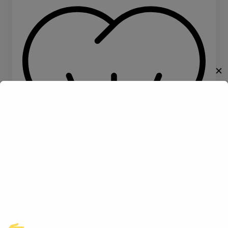
✕
Willkommen!
Entdecke eine neue Welt des
Gay-Datings! Finde aufregende
Kontakte und echte
Verbindungen, die auf dich
warten.