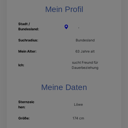
Mein Profil
Stadt /
Halle
,
Sachsen-Anhalt
Bundesland:
Suchradius:
Bundesland
Mein Alter:
63 Jahre alt
sucht Freund für
Ich:
Dauerbeziehung
Meine Daten
Sternzeic
Löwe
hen:
Größe:
174 cm