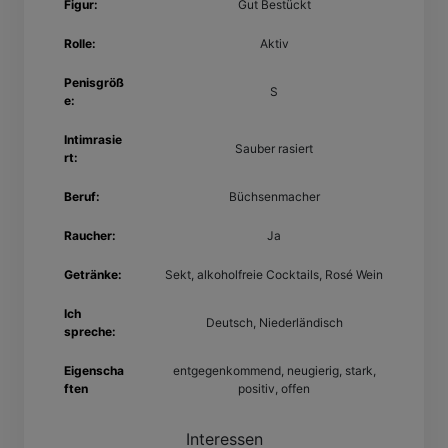
Figur:
Gut Bestückt
Rolle:
Aktiv
Penisgröß
S
e:
Intimrasie
Sauber rasiert
rt:
Beruf:
Büchsenmacher
Raucher:
Ja
Getränke:
Sekt, alkoholfreie Cocktails, Rosé Wein
Ich
Deutsch, Niederländisch
spreche:
Eigenscha
entgegenkommend, neugierig, stark,
ften
positiv, offen
Interessen