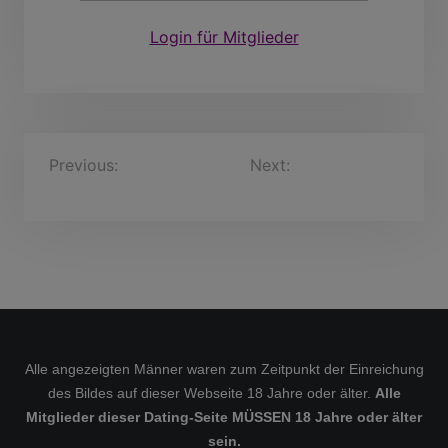
Login für Mitglieder
B
Previous:
Lienhardt, 61
Next:
Griff, 38 Jahre
Jahre
e
i
t
r
a
g
s
Alle angezeigten Männer waren zum Zeitpunkt der Einreichung
des Bildes auf dieser Webseite 18 Jahre oder älter.
Alle
n
Mitglieder dieser Dating-Seite MÜSSEN 18 Jahre oder älter
a
sein.