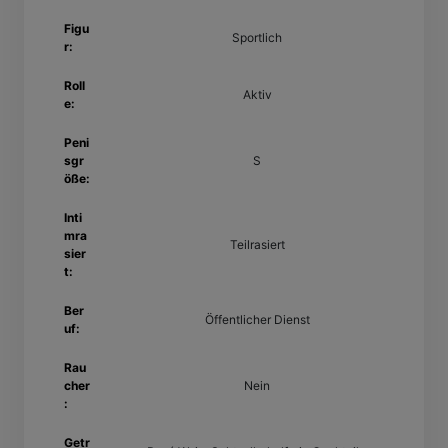
Figu
Sportlich
r:
Roll
Aktiv
e:
Peni
sgr
S
öße:
Inti
mra
Teilrasiert
sier
t:
Ber
Öffentlicher Dienst
uf:
Rau
cher
Nein
:
Getr