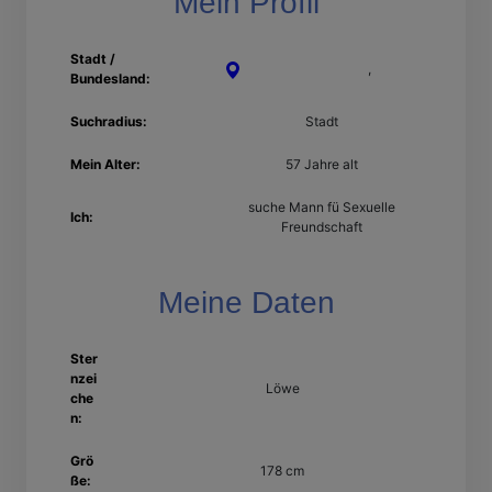
Mein Profil
Stadt /
Offenbach am Main
,
Hessen
Bundesland:
Suchradius:
Stadt
Mein Alter:
57 Jahre alt
suche Mann fü Sexuelle
Ich:
Freundschaft
Meine Daten
Ster
nzei
Löwe
che
n:
Grö
178 cm
ße: