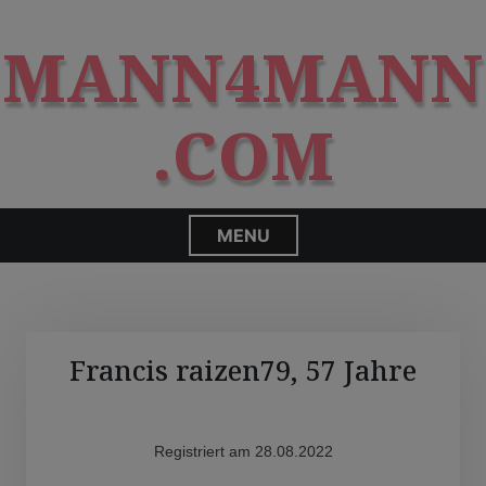
S
modal-check
k
MANN4MANN
i
p
t
.COM
o
c
o
n
MENU
t
e
n
t
Francis raizen79, 57 Jahre
Registriert am 28.08.2022