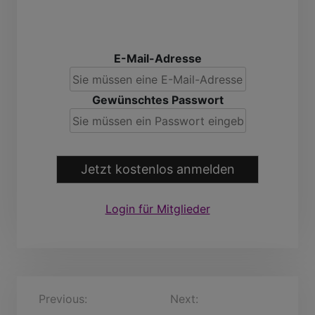
E-Mail-Adresse
Gewünschtes Passwort
Jetzt kostenlos anmelden
Login für Mitglieder
B
Previous:
Germar, 39
Next:
DiethmarRöder,