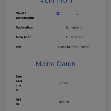
Mein Profil
Stadt /
Magdeburg
,
Sachsen-
Bundesland:
Anhalt
Suchradius:
Bundesland
Mein Alter:
45 Jahre alt
Ich:
suche Mann für Treffen
Meine Daten
Ster
nzei
Löwe
che
n:
Grö
184 cm
ße: