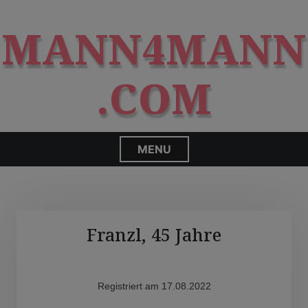
S
modal-check
k
MANN4MANN
i
p
t
.COM
o
c
o
n
MENU
t
e
n
t
Franzl, 45 Jahre
Registriert am 17.08.2022