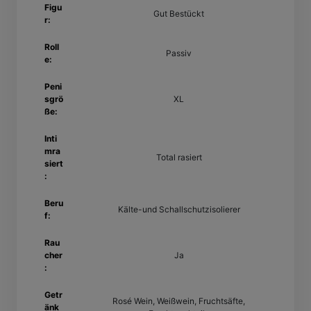
Figu
Gut Bestückt
r:
Roll
Passiv
e:
Peni
sgrö
XL
ße:
Inti
mra
Total rasiert
siert
:
Beru
Kälte-und Schallschutzisolierer
f:
Rau
cher
Ja
:
Getr
Rosé Wein, Weißwein, Fruchtsäfte,
änk