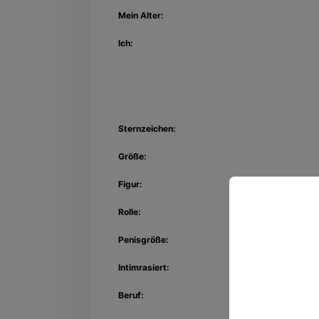
Mein Alter:
Ich:
Sternzeichen:
Größe:
Figur:
Rolle:
Penisgröße:
Entdec
Kon
Intimrasiert:
Beruf: