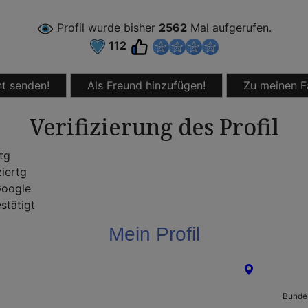
Profil wurde bisher
2562
Mal aufgerufen.
112
t senden!
Als Freund hinzufügen!
Zu meinen F
Verifizierung des Profil
rtg
ziertg
oogle
stätigt
Mein Profil
Offenbach a
Bunde