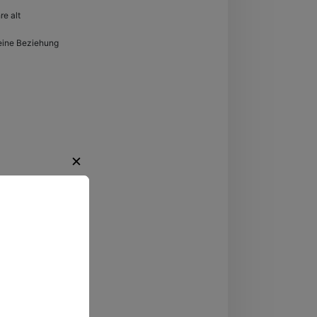
re alt
eine Beziehung
✕
regende
ten.