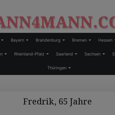
S
modal-check
k
ANN4MANN.C
i
p
t
o
c
Bayern
Brandenburg
Bremen
Hessen
o
n
en
Rheinland-Pfalz
Saarland
Sachsen
S
t
e
Thüringen
n
t
Fredrik, 65 Jahre