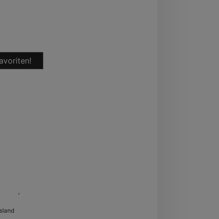
avoriten!
m Main
,
Hessen
sland