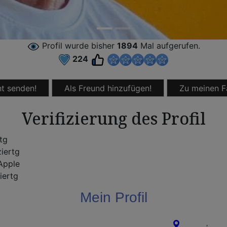
Profil wurde bisher
1894
Mal aufgerufen.
224
t senden!
Als Freund hinzufügen!
Zu meinen F
Verifizierung des Profil
rtg
ziertg
pple
iertg
Mein Profil
Frechen
,
Nordr