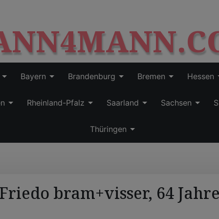
S
modal-check
k
ANN4MANN.C
i
p
t
o
c
Bayern
Brandenburg
Bremen
Hessen
o
n
en
Rheinland-Pfalz
Saarland
Sachsen
S
t
e
Thüringen
n
t
Friedo bram+visser, 64 Jahr