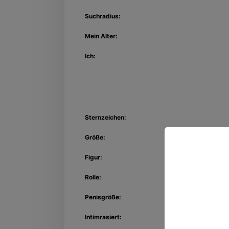
Suchradius:
Mein Alter:
Ich:
Sternzeichen:
Größe:
Figur:
Entdec
Rolle:
Kon
Penisgröße:
Intimrasiert: