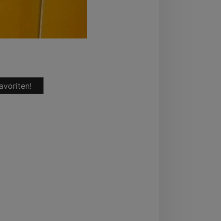
avoriten!
hein-Westfalen