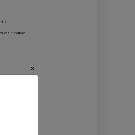
t
 alt
 zum Schreiben
✕
regende
ten.