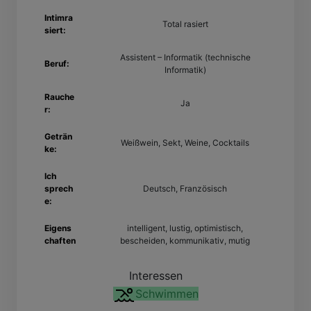
Intimra
Total rasiert
siert:
Assistent – Informatik (technische
Beruf:
Informatik)
Rauche
Ja
r:
Geträn
Weißwein, Sekt, Weine, Cocktails
ke:
Ich
sprech
Deutsch, Französisch
e:
Eigens
intelligent, lustig, optimistisch,
chaften
bescheiden, kommunikativ, mutig
Interessen
Schwimmen