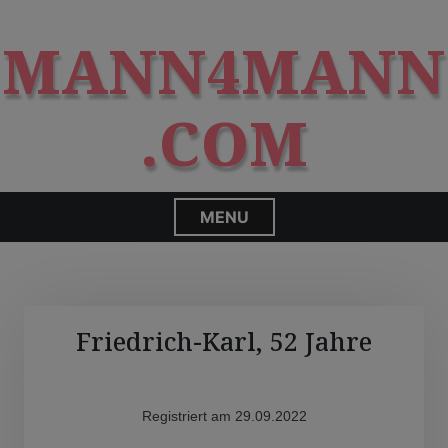
S
modal-check
k
MANN4MANN
i
p
t
.COM
o
c
o
n
MENU
t
e
n
t
Friedrich-Karl, 52 Jahre
Registriert am 29.09.2022