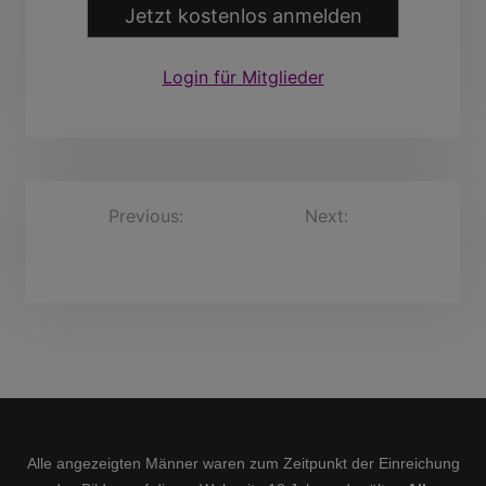
Jetzt kostenlos anmelden
Login für Mitglieder
B
Previous:
Next:
Heinzfried
HasanBurmeister, 47
brandy23, 58 Jahre
e
Jahre
i
t
r
a
g
s
Alle angezeigten Männer waren zum Zeitpunkt der Einreichung
n