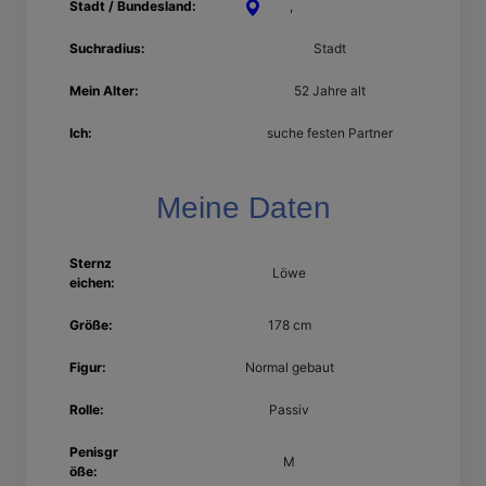
Stadt / Bundesland:
Kiel
,
Schleswig-Holstein
Suchradius:
Stadt
Mein Alter:
52 Jahre alt
Ich:
suche festen Partner
Meine Daten
Sternz
Löwe
eichen:
Größe:
178 cm
Figur:
Normal gebaut
Rolle:
Passiv
Penisgr
M
öße: