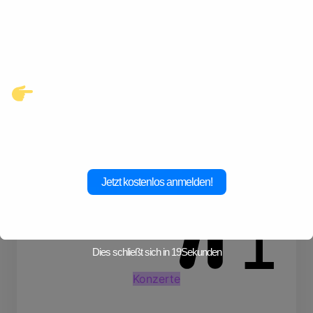
Kontakte und echte
Verbindungen, die auf dich
warten.
Klicke hier und starte jetzt dein
Abenteuer!
Skiurlaub
Reisen
Jetzt kostenlos anmelden!
Dies schließt sich in
19
Sekunden
Konzerte