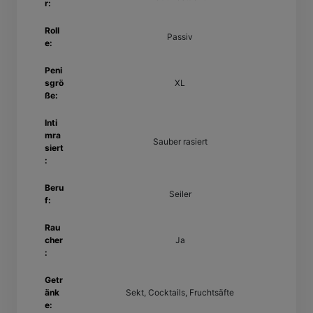
r:
Roll
Passiv
e:
Peni
sgrö
XL
ße:
Inti
mra
Sauber rasiert
siert
:
Beru
Seiler
f:
Rau
cher
Ja
:
Getr
änk
Sekt, Cocktails, Fruchtsäfte
e: