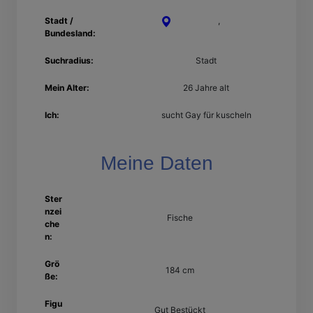
Stadt /
Heidelberg
,
Baden-
Bundesland:
Württemberg
Suchradius:
Stadt
Mein Alter:
26 Jahre alt
Ich:
sucht Gay für kuscheln
Meine Daten
Ster
nzei
Fische
che
n:
Grö
184 cm
ße:
Figu
Gut Bestückt