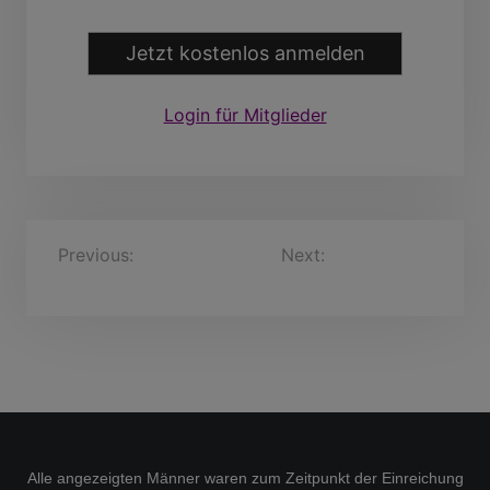
Jetzt kostenlos anmelden
Login für Mitglieder
B
Previous:
Valentin, 66
Next:
Reymzkei, 68
Jahre
Jahre
e
i
t
r
a
g
s
Alle angezeigten Männer waren zum Zeitpunkt der Einreichung