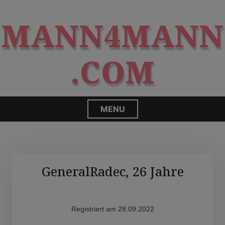
S
modal-check
k
MANN4MANN
i
p
t
.COM
o
c
o
n
MENU
t
e
n
t
GeneralRadec, 26 Jahre
Registriert am 28.09.2022