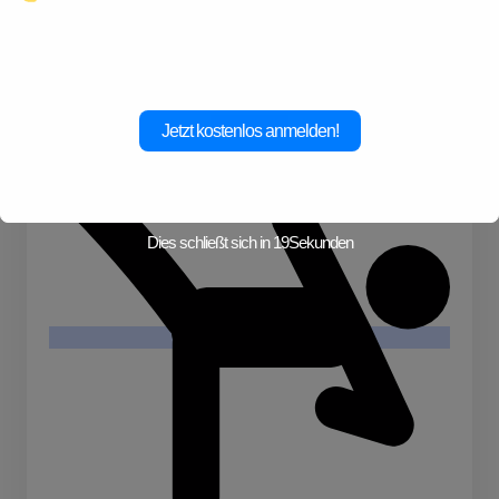
Abenteuer!
Skiurlaub
Jetzt kostenlos anmelden!
Dies schließt sich in
19
Sekunden