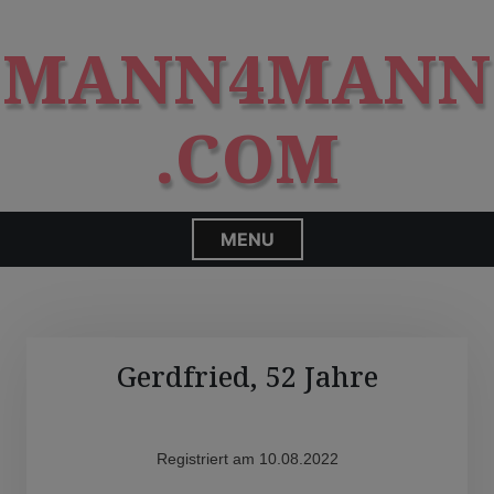
S
modal-check
k
MANN4MANN
i
p
t
.COM
o
c
o
n
MENU
t
e
n
t
Gerdfried, 52 Jahre
Registriert am 10.08.2022