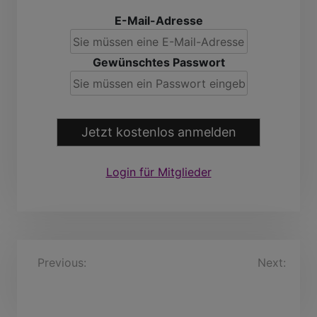
E-Mail-Adresse
Gewünschtes Passwort
Jetzt kostenlos anmelden
Login für Mitglieder
B
Previous:
Osmund, 31
Next:
Jahre
ManhardtNitschke, 33
e
Jahre
i