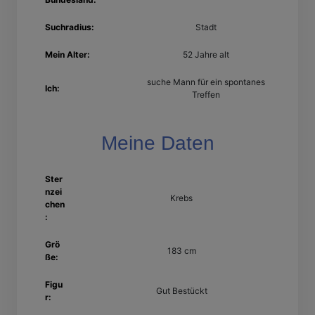
Suchradius:
Stadt
Mein Alter:
52 Jahre alt
suche Mann für ein spontanes
Ich:
Treffen
Meine Daten
Ster
nzei
Krebs
chen
:
Grö
183 cm
ße:
Figu
Gut Bestückt
r: