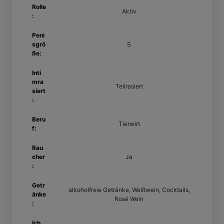
Rolle
Aktiv
:
Peni
sgrö
S
ße:
Inti
mra
Teilrasiert
siert
:
Beru
Tierwirt
f:
Rau
cher
Ja
:
Getr
alkoholfreie Getränke, Weißwein, Cocktails,
änke
Rosé Wein
:
Ich