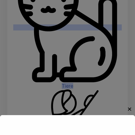
Tiere
✕
Willkommen!