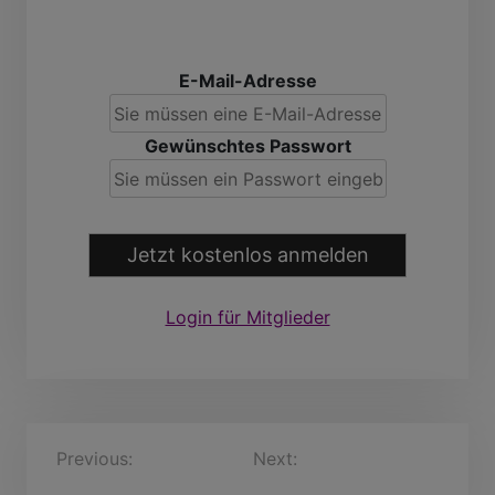
E-Mail-Adresse
Gewünschtes Passwort
Jetzt kostenlos anmelden
Login für Mitglieder
B
Previous:
dak2251, 30
Next:
ZdravkoGebauer,
Jahre
31 Jahre
e