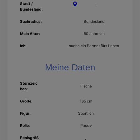
Stadt /
Neuwied
,
Rheinland-
Bundesland:
Pfalz
Suchradius:
Bundesland
Mein Alter:
50 Jahre alt
Ich:
suche ein Partner fürs Leben
Meine Daten
Sternzeic
Fische
hen:
Größe:
185 cm
Figur:
Sportlich
Rolle:
Passiv
Penisgröß