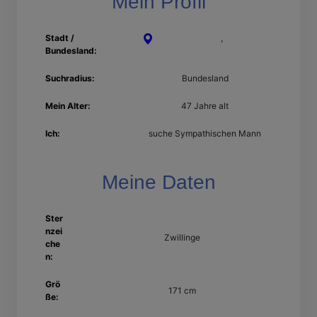
Mein Profil
Stadt /
Recklinghausen
,
Nordrhein-
Bundesland:
Westfalen
Suchradius:
Bundesland
Mein Alter:
47 Jahre alt
Ich:
suche Sympathischen Mann
Meine Daten
Ster
nzei
Zwillinge
che
n:
Grö
171 cm
ße: