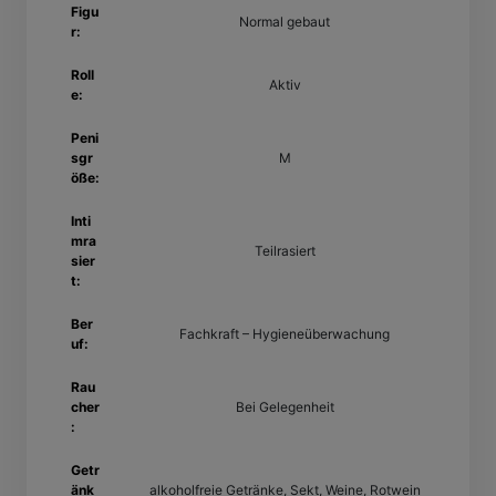
Figu
Normal gebaut
r:
Roll
Aktiv
e:
Peni
sgr
M
öße:
Inti
mra
Teilrasiert
sier
t:
Ber
Fachkraft – Hygieneüberwachung
uf:
Rau
cher
Bei Gelegenheit
:
Getr
änk
alkoholfreie Getränke, Sekt, Weine, Rotwein