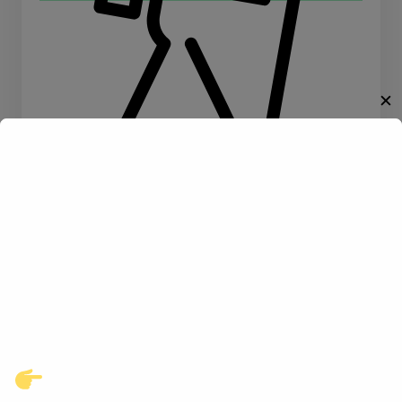
✕
Willkommen!
Wandern
Entdecke eine neue Welt des
Gay-Datings! Finde aufregende
Kontakte und echte
Verbindungen, die auf dich
warten.
Klicke hier und starte jetzt dein