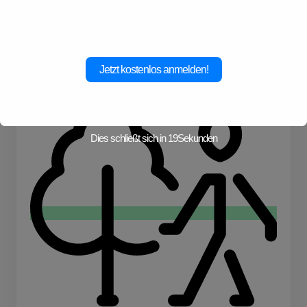
Abenteuer!
Jetzt kostenlos anmelden!
Skiurlaub
Dies schließt sich in
19
Sekunden