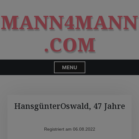
S
modal-check
k
MANN4MANN
i
p
t
.COM
o
c
o
n
MENU
t
e
n
t
HansgünterOswald, 47 Jahre
Registriert am 06.08.2022