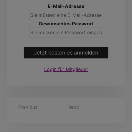
E-Mail-Adresse
Gewünschtes Passwort
Jetzt kostenlos anmelden
Login für Mitglieder
B
Previous:
Arndt, 65
Next:
Eduard, 58 Jahre
Jahre
e
i