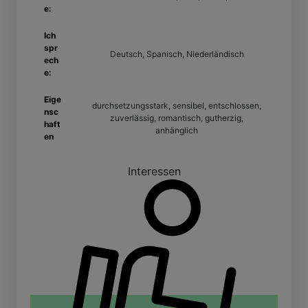
e:
Ich
spr
Deutsch, Spanisch, Niederländisch
ech
e:
Eige
durchsetzungsstark, sensibel, entschlossen,
nsc
zuverlässig, romantisch, gutherzig,
haft
anhänglich
en
Interessen