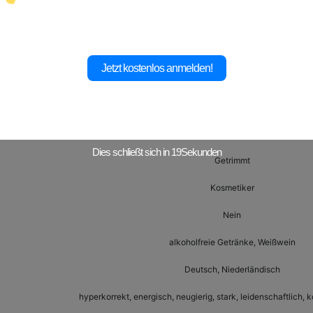
Skorpion
175 cm
Jetzt kostenlos anmelden!
Normal gebaut
Aktiv
XL
Dies schließt sich in
18
Sekunden
Getrimmt
Kosmetiker
Nein
alkoholfreie Getränke, Weißwein
Deutsch, Niederländisch
hyperkorrekt, energisch, neugierig, stark, leidenschaftlich, 