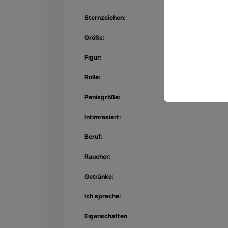
Sternzeichen:
Größe:
Figur:
Rolle:
Penisgröße:
Intimrasiert:
Beruf:
Raucher:
Getränke:
Ich spreche:
Eigenschaften