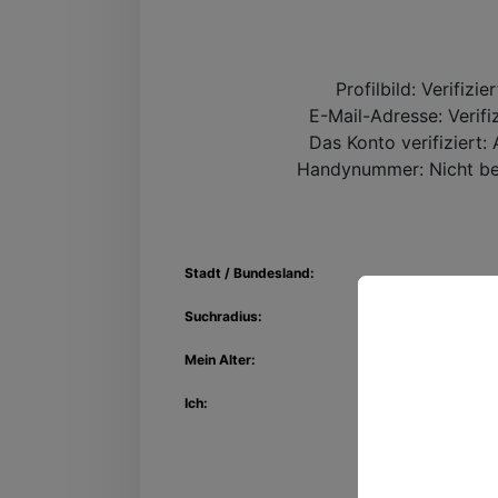
Profilbild:
Verifizie
E-Mail-Adresse:
Verifi
Das Konto verifiziert:
A
Handynummer:
Nicht be
Stadt / Bundesland:
Suchradius:
Mein Alter:
Entdec
Ich:
Kon