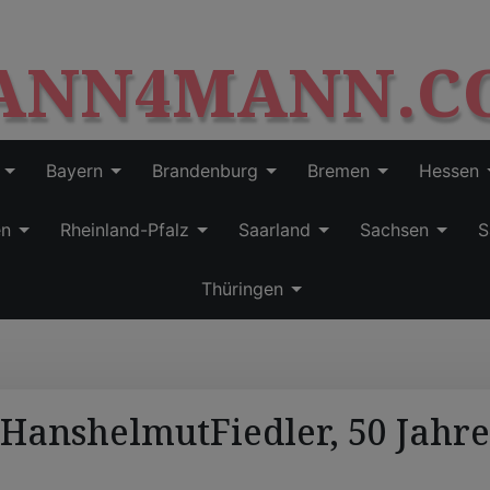
S
modal-check
k
ANN4MANN.C
i
p
t
o
c
Bayern
Brandenburg
Bremen
Hessen
o
n
en
Rheinland-Pfalz
Saarland
Sachsen
S
t
e
Thüringen
n
t
HanshelmutFiedler, 50 Jahre