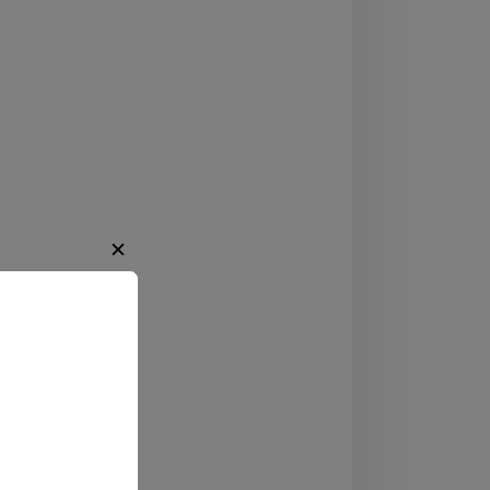
✕
Wetzlar
,
Hessen
Stadt
50 Jahre alt
regende
Mann für Treffen
ten.