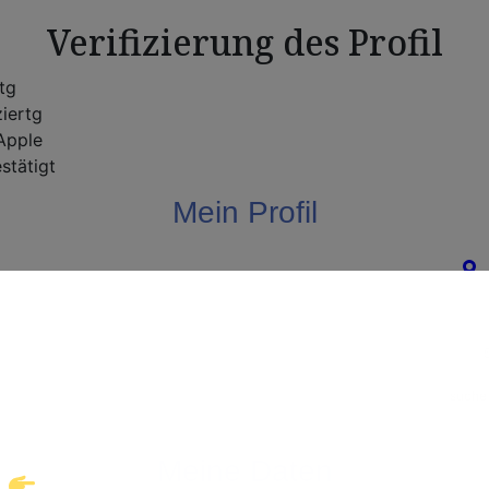
Verifizierung des Profil
rtg
ziertg
pple
stätigt
Mein Profil
Willkommen!
ke eine neue Welt des Gay-Datings! Finde auf
suche 
takte und echte Verbindungen, die auf dich war
Meine Daten
Klicke hier und starte jetzt dein Abenteuer!