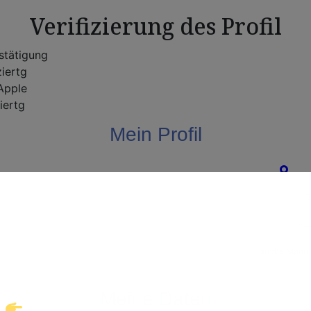
Verifizierung des Profil
stätigung
ziertg
pple
iertg
Mein Profil
Gie
Willkommen!
S
65 J
ke eine neue Welt des Gay-Datings! Finde auf
suche Mann f
takte und echte Verbindungen, die auf dich war
Meine Daten
Klicke hier und starte jetzt dein Abenteuer!