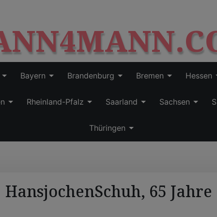
S
modal-check
k
ANN4MANN.C
i
p
t
o
c
Bayern
Brandenburg
Bremen
Hessen
o
n
en
Rheinland-Pfalz
Saarland
Sachsen
S
t
e
Thüringen
n
t
HansjochenSchuh, 65 Jahre