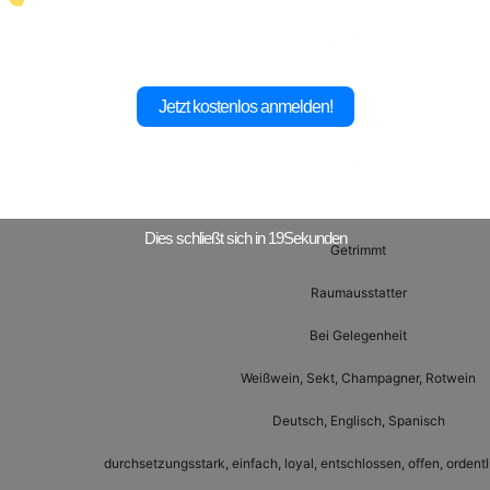
Zwillinge
173 cm
Jetzt kostenlos anmelden!
Sportlich
Aktiv
L
Dies schließt sich in
17
Sekunden
Getrimmt
Raumausstatter
Bei Gelegenheit
Weißwein, Sekt, Champagner, Rotwein
Deutsch, Englisch, Spanisch
durchsetzungsstark, einfach, loyal, entschlossen, offen, ordentli