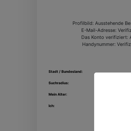
Profilbild:
Ausstehende Be
E-Mail-Adresse:
Verifi
Das Konto verifiziert:
A
Handynummer:
Verifiz
Stadt / Bundesland:
Suchradius:
Mein Alter:
Entdec
Ich:
Kon