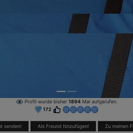
Profil wurde bisher
1894
Mal aufgerufen.
172
t senden!
Als Freund hinzufügen!
Zu meinen F