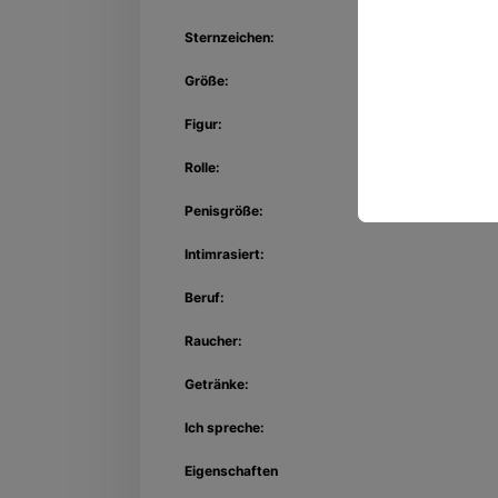
Sternzeichen:
Größe:
Figur:
Rolle:
Penisgröße:
Intimrasiert:
Beruf:
Raucher:
Getränke:
Ich spreche:
Eigenschaften