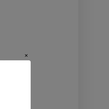
✕
ßen
,
Hessen
tadt
ahre alt
regende
ür Bildertausch
ten.