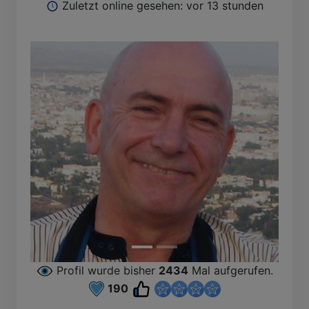
Zuletzt online gesehen: vor 13 stunden
h
B
Profil wurde bisher
2434
Mal aufgerufen.
190