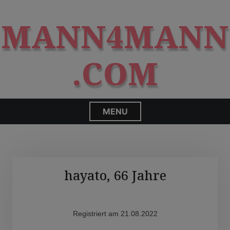
S
modal-check
k
MANN4MANN
i
p
t
.COM
o
c
o
n
MENU
t
e
n
t
hayato, 66 Jahre
Registriert am 21.08.2022