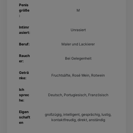
Penis
größe
M
:
Intimr
Unrasiert
asiert:
Beruf:
Maler und Lackierer
Rauch
Bei Gelegenheit
er:
Geträ
Fruchtsäfte, Rosé Wein, Rotwein
nke:
Ich
sprec
Deutsch, Portugiesisch, Französisch
he:
Eigen
großzügig, intelligent, gesprächig, lustig,
schaft
kontaktfreudig, direkt, anständig
en