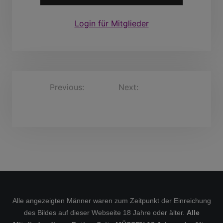
Login für Mitglieder
B
Previous:
Next:
IngoWeidner, 53
J12huanggang, 29
Jahre
e
Jahre
i
t
r
a
g
s
Alle angezeigten Männer waren zum Zeitpunkt der Einreichung
n
des Bildes auf dieser Webseite 18 Jahre oder älter.
Alle
a