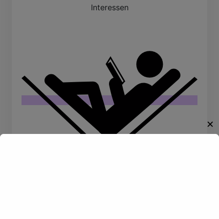
Interessen
✕
Willkommen!
Entdecke eine neue Welt des
Gay-Datings! Finde aufregende
Kontakte und echte