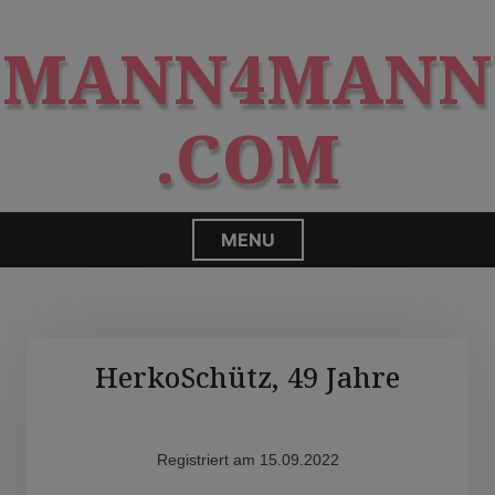
S
modal-check
k
MANN4MANN
i
p
t
.COM
o
c
o
n
MENU
t
e
n
t
HerkoSchütz, 49 Jahre
Registriert am 15.09.2022