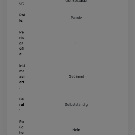
Gut Bestückt
ur:
Rol
Passiv
le:
Pe
nis
gr
L
öß
e:
Inti
mr
asi
Getrimmt
ert
:
Be
ruf
Selbstständig
:
Ra
uc
Nein
he