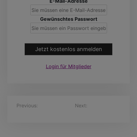
E-Mail-Adresse
Gewünschtes Passwort
Jetzt kostenlos anmelden
Login für Mitglieder
B
Previous:
Rüdiger, 50
Next:
Hansjürgen, 33
Jahre
Jahre
e
i
t