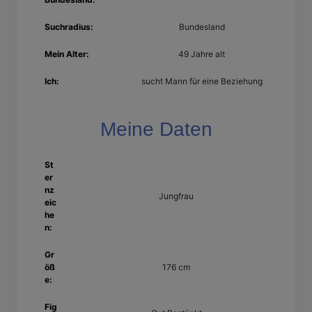
Suchradius:
Bundesland
Mein Alter:
49 Jahre alt
Ich:
sucht Mann für eine Beziehung
Meine Daten
St
er
nz
Jungfrau
eic
he
n:
Gr
öß
176 cm
e:
Fig