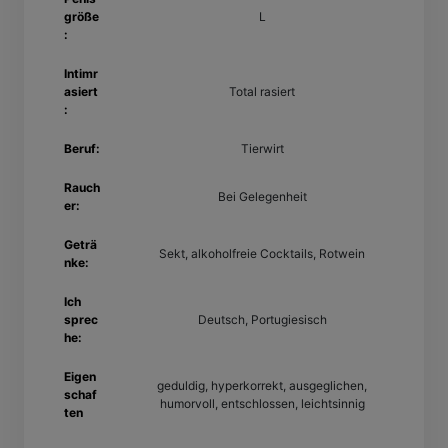
größe
L
:
Intimr
asiert
Total rasiert
:
Beruf:
Tierwirt
Rauch
Bei Gelegenheit
er:
Geträ
Sekt, alkoholfreie Cocktails, Rotwein
nke:
Ich
sprec
Deutsch, Portugiesisch
he:
Eigen
geduldig, hyperkorrekt, ausgeglichen,
schaf
humorvoll, entschlossen, leichtsinnig
ten