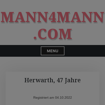
S
modal-check
k
MANN4MANN
i
p
t
.COM
o
c
o
n
MENU
t
e
n
t
Herwarth, 47 Jahre
Registriert am 04.10.2022