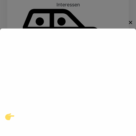
Interessen
✕
Reiten
Willkommen!
Entdecke eine neue Welt des
Gay-Datings! Finde aufregende
Kontakte und echte
Verbindungen, die auf dich
warten.
Konzerte
Klicke hier und starte jetzt dein
Abenteuer!