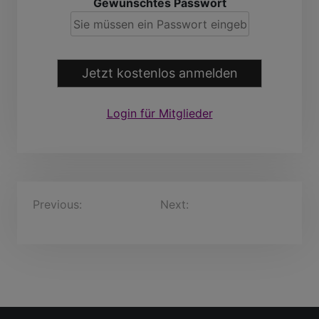
Gewünschtes Passwort
Jetzt kostenlos anmelden
Login für Mitglieder
B
Previous:
Danish+Mike,
Next:
kokloks, 75 Jahre
74 Jahre
e
i
t
r
a