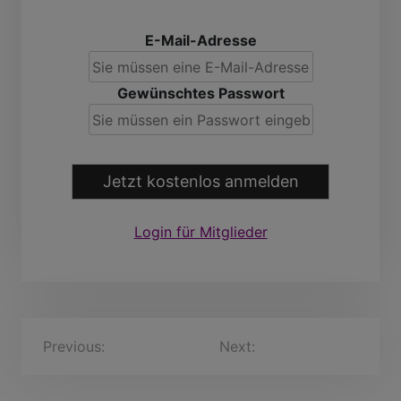
E-Mail-Adresse
Gewünschtes Passwort
Jetzt kostenlos anmelden
Login für Mitglieder
B
Previous:
Ian, 23 Jahre
Next:
Brian, 28 Jahre
e