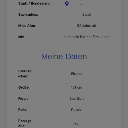
Stadt / Bundesland:
Worms
,
Rheinland-Pfalz
Suchradius:
Stadt
Mein Alter:
52 Jahre alt
Ich:
suche ein Partner fürs Leben
Meine Daten
Sternze
Fische
ichen:
Größe:
181 cm
Figur:
Sportlich
Rolle:
Passiv
Penisgr
XL
öße: