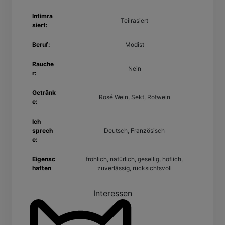
Intimra
Teilrasiert
siert:
Beruf:
Modist
Rauche
Nein
r:
Getränk
Rosé Wein, Sekt, Rotwein
e:
Ich
sprech
Deutsch, Französisch
e:
Eigensc
fröhlich, natürlich, gesellig, höflich,
haften
zuverlässig, rücksichtsvoll
Interessen