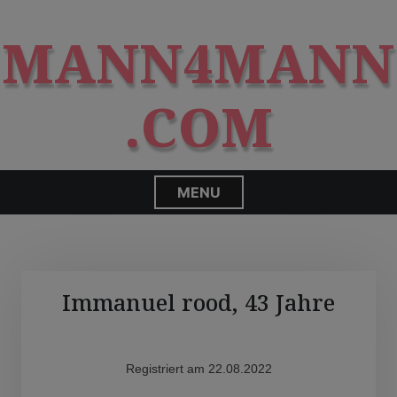
S
modal-check
k
MANN4MANN
i
p
t
.COM
o
c
o
n
MENU
t
e
n
t
Immanuel rood, 43 Jahre
Registriert am 22.08.2022