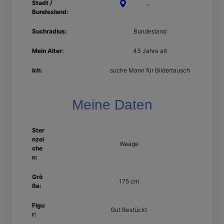
Stadt /
Lünen
,
Nordrhein-
Bundesland:
Westfalen
Suchradius:
Bundesland
Mein Alter:
43 Jahre alt
Ich:
suche Mann für Bildertausch
Meine Daten
Ster
nzei
Waage
che
n:
Grö
175 cm
ße:
Figu
Gut Bestückt
r: