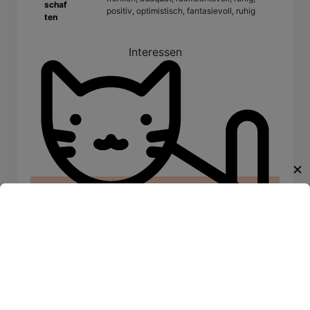
schaf
positiv, optimistisch, fantasievoll, ruhig
ten
Interessen
✕
Willkommen!
Entdecke eine neue Welt des
Gay-Datings! Finde aufregende
Kontakte und echte