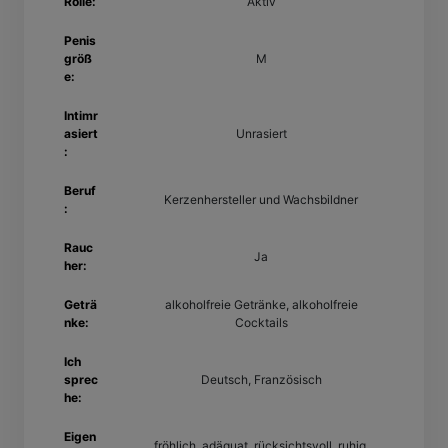
Rolle:
Aktiv
Penis
größ
M
e:
Intimr
asiert
Unrasiert
:
Beruf
Kerzenhersteller und Wachsbildner
:
Rauc
Ja
her:
Geträ
alkoholfreie Getränke, alkoholfreie
nke:
Cocktails
Ich
sprec
Deutsch, Französisch
he:
Eigen
fröhlich, adäquat, rücksichtsvoll, ruhig,