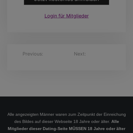
Login für Mitglieder
B
Previous:
Metin
Next:
Karl-Dieter, 30
markhie, 35 Jahre
Jahre
e
i
t
r
a
g
s
Alle angezeigten Männer waren zum Zeitpunkt der Einreichung
des Bildes auf dieser Webseite 18 Jahre oder älter.
Alle
n
Mitglieder dieser Dating-Seite MÜSSEN 18 Jahre oder älter