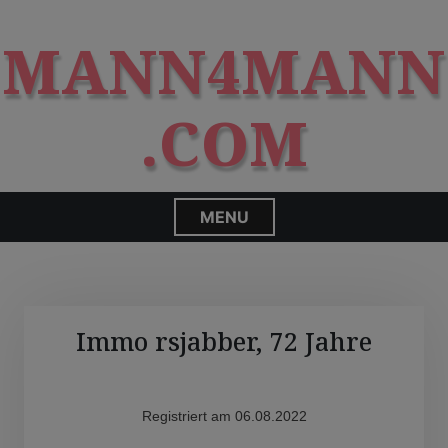
S
modal-check
k
MANN4MANN
i
p
t
.COM
o
c
o
n
MENU
t
e
n
t
Immo rsjabber, 72 Jahre
Registriert am 06.08.2022