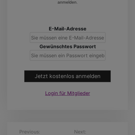
anmelden.
E-Mail-Adresse
Gewünschtes Passwort
Jetzt kostenlos anmelden
Login für Mitglieder
B
Previous:
Ottobert
Next:
Gunnar JR+AL,