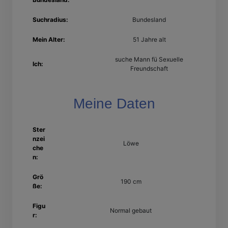
Suchradius:
Bundesland
Mein Alter:
51 Jahre alt
suche Mann fü Sexuelle
Ich:
Freundschaft
Meine Daten
Ster
nzei
Löwe
che
n:
Grö
190 cm
ße:
Figu
Normal gebaut
r: