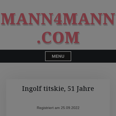
S
modal-check
k
MANN4MANN
i
p
t
.COM
o
c
o
n
MENU
t
e
n
t
Ingolf titskie, 51 Jahre
Registriert am 25.09.2022