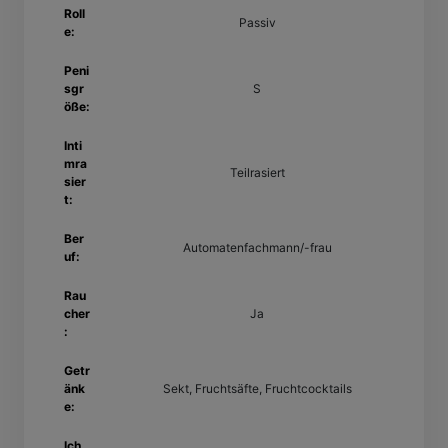
Roll
Passiv
e:
Peni
sgr
S
öße:
Inti
mra
Teilrasiert
sier
t:
Ber
Automatenfachmann/-frau
uf:
Rau
cher
Ja
:
Getr
änk
Sekt, Fruchtsäfte, Fruchtcocktails
e:
Ich