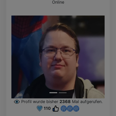
Online
I
B
Profil wurde bisher
2368
Mal aufgerufen.
110