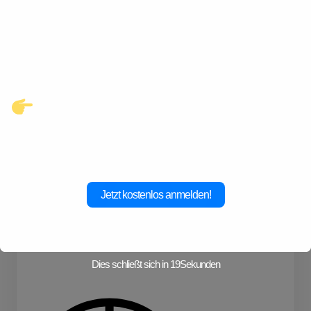
Gay-Datings! Finde aufregende
Kontakte und echte
Verbindungen, die auf dich
warten.
Klicke hier und starte jetzt dein
Abenteuer!
Jetzt kostenlos anmelden!
Wandern
Fotografieren
Dies schließt sich in
19
Sekunden