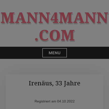
S
modal-check
k
MANN4MANN
i
p
t
.COM
o
c
o
n
MENU
t
e
n
t
Irenäus, 33 Jahre
Registriert am 04.10.2022