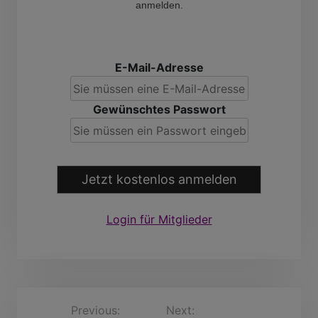
anmelden.
E-Mail-Adresse
Gewünschtes Passwort
Jetzt kostenlos anmelden
Login für Mitglieder
B
Previous:
Next:
olivierdejaen, 30