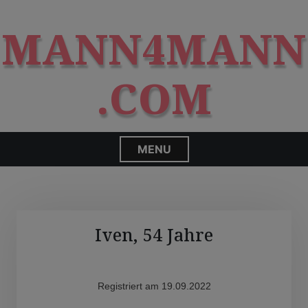
S
modal-check
k
MANN4MANN
i
p
t
.COM
o
c
o
n
MENU
t
e
n
t
Iven, 54 Jahre
Registriert am 19.09.2022