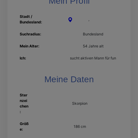
Mein Profil
Stadt /
Koblenz
,
Rheinland-Pfalz
Bundesland:
Suchradius:
Bundesland
Mein Alter:
54 Jahre alt
Ich:
sucht aktiven Mann für fun
Meine Daten
Ster
nzei
Skorpion
chen
:
Größ
186 cm
e: