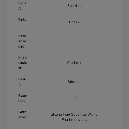
Figu
Sportlich
r:
Rolle
Passiv
:
Peni
sgrö
L
ße:
Intim
rasie
Getrimmt
rt:
Beru
Böttcher
f:
Rauc
Ja
her:
Getr
alkoholfreie Getränke, Weine,
änke
Fruchtcocktails
: