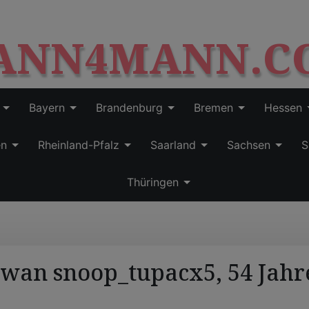
S
modal-check
k
ANN4MANN.C
i
p
t
o
c
Bayern
Brandenburg
Bremen
Hessen
o
n
en
Rheinland-Pfalz
Saarland
Sachsen
S
t
e
Thüringen
n
t
Iwan snoop_tupacx5, 54 Jahr