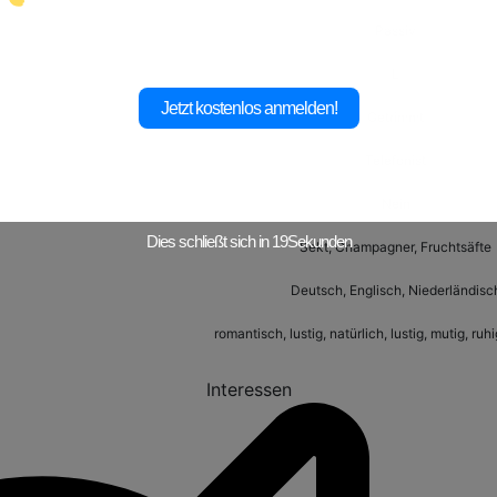
Passiv
L
Jetzt kostenlos anmelden!
Getrimmt
Telefonist
Nein
Dies schließt sich in
17
Sekunden
Sekt, Champagner, Fruchtsäfte
Deutsch, Englisch, Niederländisc
romantisch, lustig, natürlich, lustig, mutig, ruh
Interessen