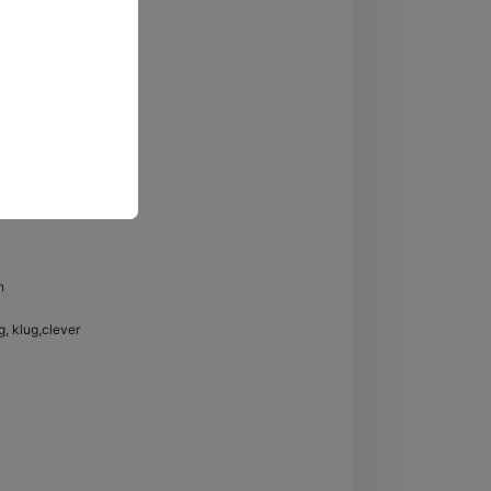
h
ig, klug,clever