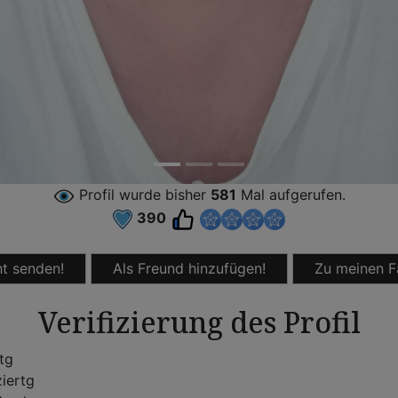
Profil wurde bisher
581
Mal aufgerufen.
390
t senden!
Als Freund hinzufügen!
Zu meinen F
Verifizierung des Profil
rtg
ziertg