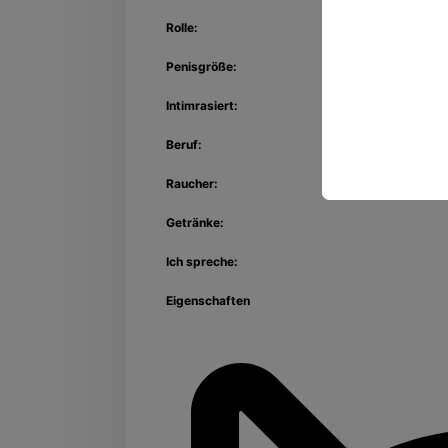
Rolle:
Penisgröße:
Intimrasiert:
Beruf:
Raucher:
Getränke:
Ich spreche:
Eigenschaften