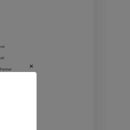
hein-Westfalen
and
alt
✕
Partner
regende
ten.