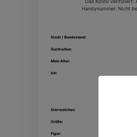
Das Konto verifiziert:
A
Handynummer:
Nicht be
Stadt / Bundesland:
Suchradius:
Mein Alter:
Ich:
Entdec
Sternzeichen:
Kon
Größe:
Figur: