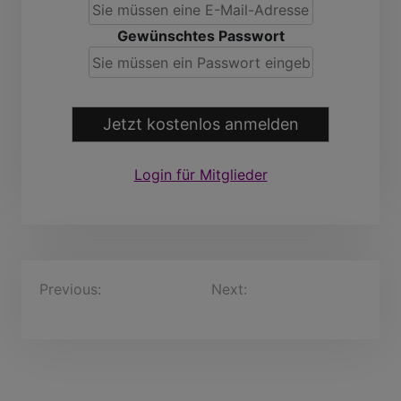
Gewünschtes Passwort
Jetzt kostenlos anmelden
Login für Mitglieder
B
Previous:
SalvatoreDoll,
Next:
Boto alfaatje, 61
46 Jahre
Jahre
e
i
t
r