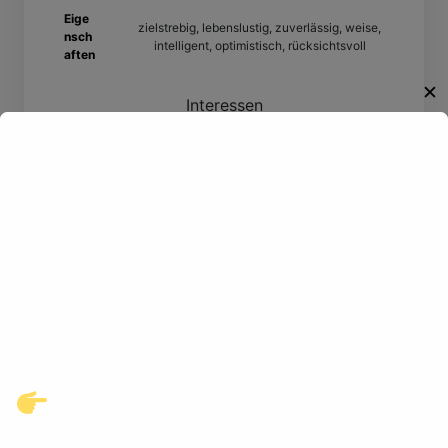
Eige
zielstrebig, lebenslustig, zuverlässig, weise,
nsch
intelligent, optimistisch, rücksichtsvoll
aften
✕
Interessen
Fotografieren
Willkommen!
Entdecke eine neue Welt des
Gay-Datings! Finde aufregende
Kontakte und echte
Verbindungen, die auf dich
warten.
Klicke hier und starte jetzt dein
Abenteuer!