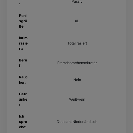
Passiv
:
Peni
sgrö
XL
ße:
Intim
rasie
Total rasiert
rt:
Beru
Fremdsprachensekretär
f:
Rauc
Nein
her:
Getr
änke
Weißwein
:
Ich
spre
Deutsch, Niederländisch
che: