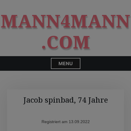
S
modal-check
k
MANN4MANN
i
p
t
.COM
o
c
o
n
MENU
t
e
n
t
Jacob spinbad, 74 Jahre
Registriert am 13.09.2022