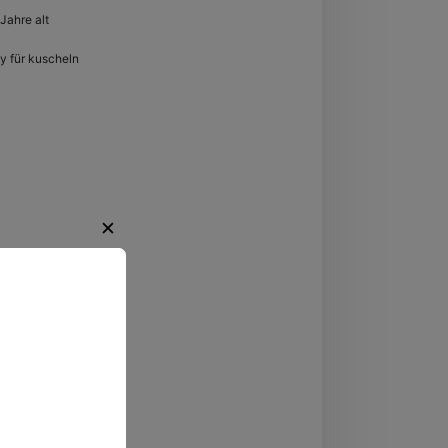
Jahre alt
y für kuscheln
✕
regende
ten.