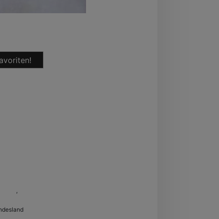
avoriten!
rücken
,
Saarland
ndesland