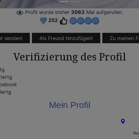
Profil wurde bisher
3063
Mal aufgerufen.
252
t senden!
Als Freund hinzufügen!
Zu meinen F
Verifizierung des Profil
rtg
ziertg
cebook
iertg
Mein Profil
Saarb
Bu