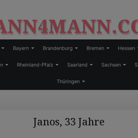
S
modal-check
k
ANN4MANN.C
i
p
t
o
c
Bayern
Brandenburg
Bremen
Hessen
o
n
en
Rheinland-Pfalz
Saarland
Sachsen
S
t
e
Thüringen
n
t
Janos, 33 Jahre