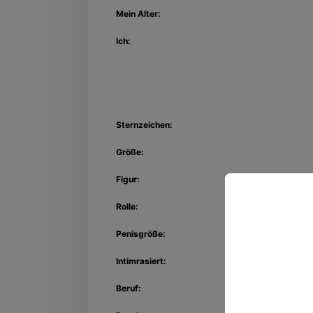
Mein Alter:
Ich:
Sternzeichen:
Größe:
Figur:
Rolle:
Penisgröße:
Entdec
Kon
Intimrasiert:
Beruf: