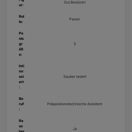
Gut Bestückt
ur:
Rol
Passiv
le:
Pe
nis
gr
S
öß
e:
Inti
mr
asi
Sauber rasiert
ert
:
Be
ruf
Präparationstechnische Assistent
:
Ra
uc
Ja
her