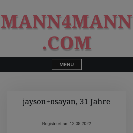
S
modal-check
k
MANN4MANN
i
p
t
.COM
o
c
o
n
MENU
t
e
n
t
jayson+osayan, 31 Jahre
Registriert am 12.08.2022