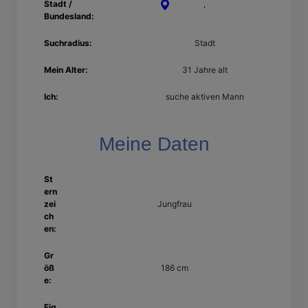
Stadt /
Bocholt
,
Nordrhein-
Bundesland:
Westfalen
Suchradius:
Stadt
Mein Alter:
31 Jahre alt
Ich:
suche aktiven Mann
Meine Daten
St
ern
zei
Jungfrau
ch
en:
Gr
öß
186 cm
e:
Fig