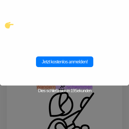
warten.
Klicke hier und starte jetzt dein
Abenteuer!
Jetzt kostenlos anmelden!
Wandern
Schwimmen
Dies schließt sich in
19
Sekunden