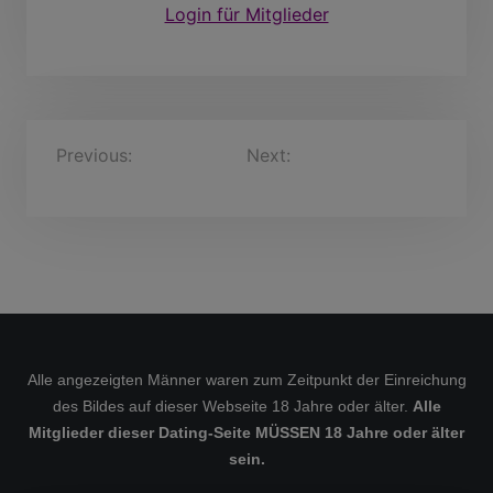
Login für Mitglieder
B
Previous:
BernoPusch,
Next:
ahmed197666, 43
26 Jahre
Jahre
e
i
t
r
a
g
s
Alle angezeigten Männer waren zum Zeitpunkt der Einreichung
des Bildes auf dieser Webseite 18 Jahre oder älter.
Alle
n
Mitglieder dieser Dating-Seite MÜSSEN 18 Jahre oder älter
a
sein.
v