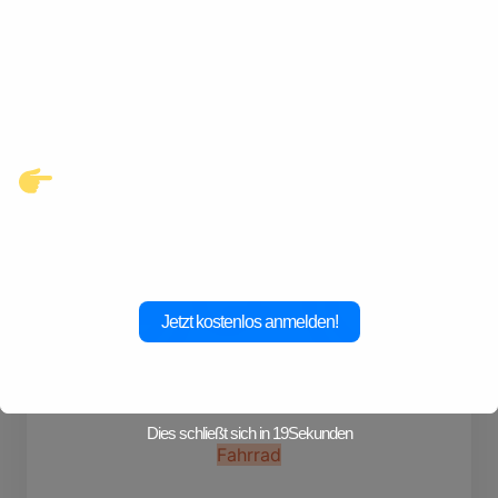
Gay-Datings! Finde aufregende
Kontakte und echte
Verbindungen, die auf dich
warten.
Klicke hier und starte jetzt dein
Abenteuer!
Jetzt kostenlos anmelden!
Dies schließt sich in
19
Sekunden
Fahrrad