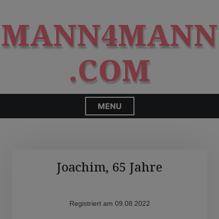
S
modal-check
k
MANN4MANN
i
p
t
.COM
o
c
o
n
MENU
t
e
n
t
Joachim, 65 Jahre
Registriert am 09.08.2022