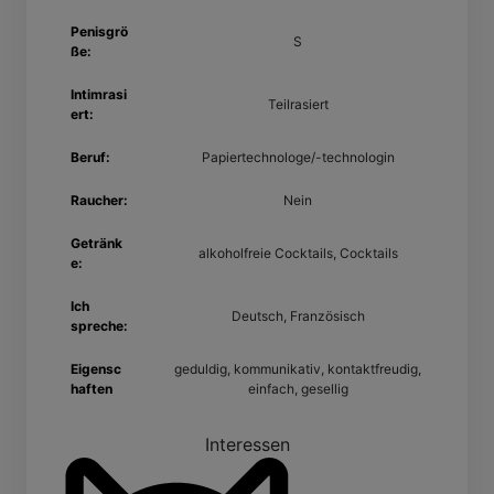
Penisgrö
S
ße:
Intimrasi
Teilrasiert
ert:
Beruf:
Papiertechnologe/-technologin
Raucher:
Nein
Getränk
alkoholfreie Cocktails, Cocktails
e:
Ich
Deutsch, Französisch
spreche:
Eigensc
geduldig, kommunikativ, kontaktfreudig,
haften
einfach, gesellig
Interessen