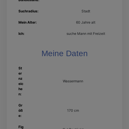
Suchradius:
Stadt
Mein Alter:
60 Jahre alt
Ich:
suche Mann mit Freizeit
Meine Daten
St
er
nz
Wassermann
eic
he
n:
Gr
öß
170 cm
e:
Fig