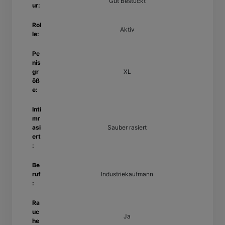
Gut Bestückt
ur:
Rol
Aktiv
le:
Pe
nis
gr
XL
öß
e:
Inti
mr
asi
Sauber rasiert
ert
:
Be
ruf
Industriekaufmann
:
Ra
uc
Ja
he