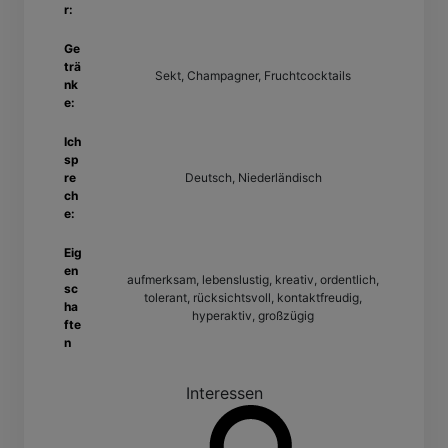
r:
Ge
trä
Sekt, Champagner, Fruchtcocktails
nk
e:
Ich
sp
re
Deutsch, Niederländisch
ch
e:
Eig
en
aufmerksam, lebenslustig, kreativ, ordentlich,
sc
tolerant, rücksichtsvoll, kontaktfreudig,
ha
hyperaktiv, großzügig
fte
n
Interessen