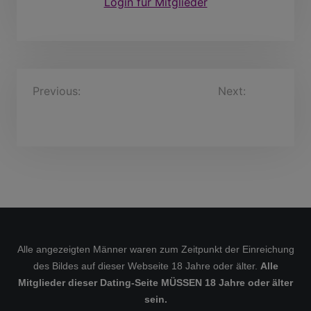
Login für Mitglieder
B
Previous:
DierkKreuzer,
Next:
Hans-
71 Jahre
HelmutJohannsen, 62
e
Jahre
i
t
r
a
g
s
Alle angezeigten Männer waren zum Zeitpunkt der Einreichung
n
des Bildes auf dieser Webseite 18 Jahre oder älter.
Alle
a
Mitglieder dieser Dating-Seite MÜSSEN 18 Jahre oder älter
v
sein.