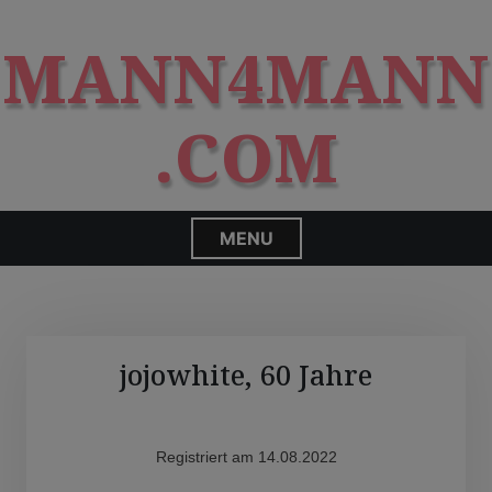
S
modal-check
k
MANN4MANN
i
p
t
.COM
o
c
o
n
MENU
t
e
n
t
jojowhite, 60 Jahre
Registriert am 14.08.2022